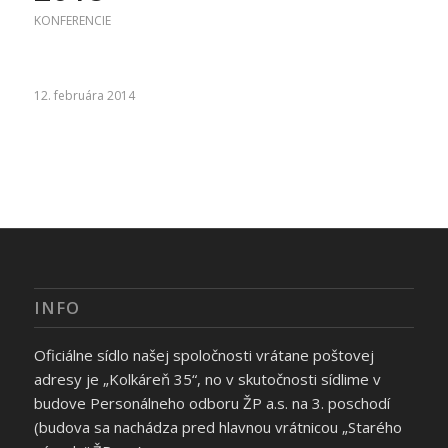
KONFERENCIE
12. februára 2014
INFO
Oficiálne sídlo našej spoločnosti vrátane poštovej
adresy je „Kolkáreň 35“, no v skutočnosti sídlime v
budove Personálneho odboru ŽP a.s. na 3. poschodí
(budova sa nachádza pred hlavnou vrátnicou „Starého