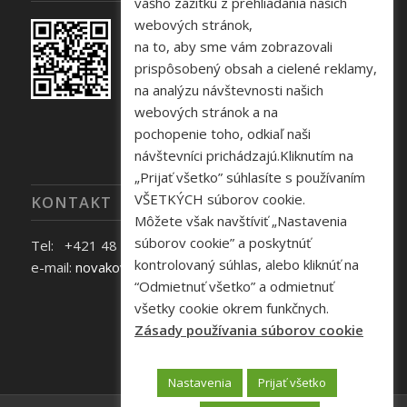
vášho zážitku z prehliadania našich
webových stránok,
na to, aby sme vám zobrazovali
prispôsobený obsah a cielené reklamy,
na analýzu návštevnosti našich
webových stránok a na
pochopenie toho, odkiaľ naši
návštevníci prichádzajú.Kliknutím na
„Prijať všetko” súhlasíte s používaním
VŠETKÝCH súborov cookie.
KONTAKT
Môžete však navštíviť „Nastavenia
súborov cookie” a poskytnúť
Tel: +421 48 645 40 35
kontrolovaný súhlas, alebo kliknúť na
e-mail:
novakova@zelpo.sk
“Odmietnuť všetko” a odmietnuť
všetky cookie okrem funkčnych.
Zásady používania súborov cookie
Nastavenia
Prijať všetko