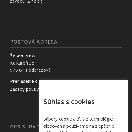
závodu“ ŽP a.s.)
POŠTOVÁ ADRESA:
ŽP VVC s.r.o.
Kolkáreň 35,
976 81 Podbrezová
Prehlásenie o spracovaní osobných údajov
Zásady používania súborov cookie
Súhlas s cookies
Súbory cookie a ďalšie technológie
sledovania používame na zlepšenie
GPS SÚRADNICE