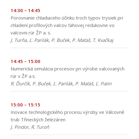
14:30 – 14:45
Porovnanie chladiaceho účinku troch typov trysiek pri
chladení profilových valcov ťahovej redukovne vo
valcovni rúr ŽP a. s.
J. Turňa, Ľ. Parilák, P. Buček, P. Maťaš, T. Kvačkaj
14:45 – 15:00
Numerická simulácia procesov pri výrobe valcovaných
rúr v ŽP a.s.
R. Ďurčík, P. Buček, Ľ. Parilák, P. Maťaš, Ľ. Patin
15:00 – 15:15
Inovace technologického procesu výroby ve Válcovně
trub Třineckých železáren
J. Pindor, R. Turoň