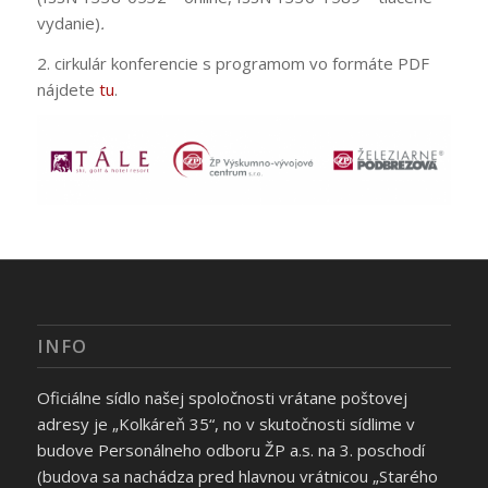
vydanie)
.
2. cirkulár konferencie s programom vo formáte PDF
nájdete
tu
.
INFO
Oficiálne sídlo našej spoločnosti vrátane poštovej
adresy je „Kolkáreň 35“, no v skutočnosti sídlime v
budove Personálneho odboru ŽP a.s. na 3. poschodí
(budova sa nachádza pred hlavnou vrátnicou „Starého