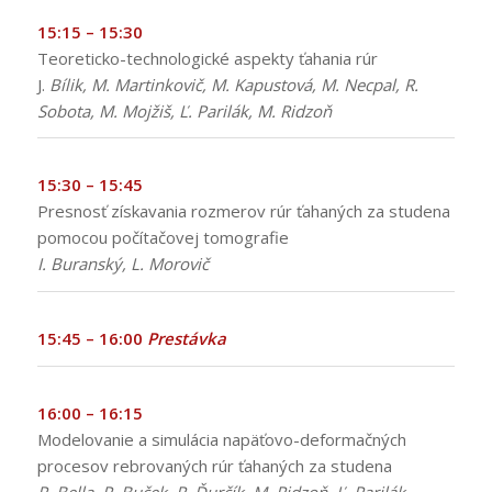
15:15 – 15:30
Teoreticko-technologické aspekty ťahania rúr
J.
Bílik, M. Martinkovič, M. Kapustová, M. Necpal, R.
Sobota, M. Mojžiš, Ľ. Parilák, M. Ridzoň
15:30 – 15:45
Presnosť získavania rozmerov rúr ťahaných za studena
pomocou počítačovej tomografie
I. Buranský, L. Morovič
15:45 – 16:00
Prestávka
16:00 – 16:15
Modelovanie a simulácia napäťovo-deformačných
procesov rebrovaných rúr ťahaných za studena
P. Bella, P. Buček, R. Ďurčík, M. Ridzoň, Ľ. Parilák