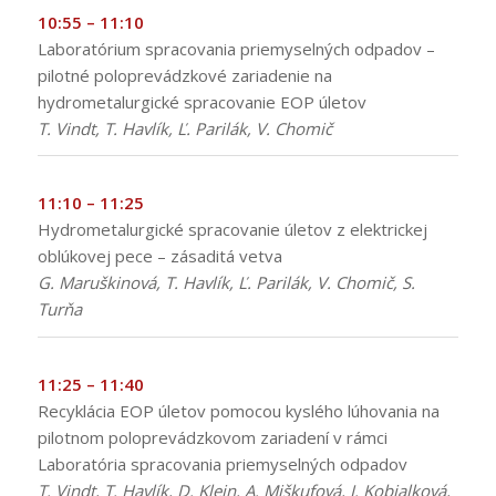
10:55 – 11:10
Laboratórium spracovania priemyselných odpadov –
pilotné poloprevádzkové zariadenie na
hydrometalurgické spracovanie EOP úletov
T. Vindt, T. Havlík, Ľ. Parilák, V. Chomič
11:10 – 11:25
Hydrometalurgické spracovanie úletov z elektrickej
oblúkovej pece – zásaditá vetva
G. Maruškinová, T. Havlík, Ľ. Parilák, V. Chomič, S.
Turňa
11:25 – 11:40
Recyklácia EOP úletov pomocou kyslého lúhovania na
pilotnom poloprevádzkovom zariadení v rámci
Laboratória spracovania priemyselných odpadov
T. Vindt, T. Havlík, D. Klein, A. Miškufová, I. Kobialková,