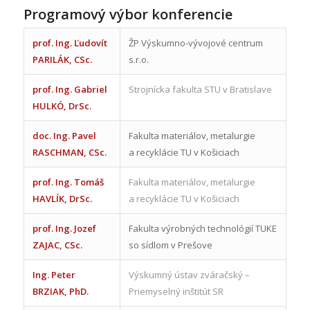
Programový výbor konferencie
prof. Ing. Ľudovít
ŽP Výskumno-vývojové centrum
PARILÁK, CSc.
s.r.o.
prof. Ing. Gabriel
Strojnícka fakulta STU v Bratislave
HULKÓ, DrSc.
doc. Ing. Pavel
Fakulta materiálov, metalurgie
RASCHMAN, CSc.
a recyklácie TU v Košiciach
prof. Ing. Tomáš
Fakulta materiálov, metalurgie
HAVLÍK, DrSc.
a recyklácie TU v Košiciach
prof. Ing. Jozef
Fakulta výrobných technológií TUKE
ZAJAC, CSc.
so sídlom v Prešove
Ing. Peter
Výskumný ústav zváračský –
BRZIAK, PhD.
Priemyselný inštitút SR