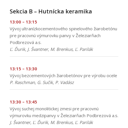
:
Sekcia B – Hutnícka keramika
13:00 – 13:15
Vývoj ultranízkocementového spinelového žiarobetónu
pre pracovnú výmurovku panvy v Železiarňach
Podbrezová a.s.
Ľ. Ďurik, J. Švantner, M. Brenkus, Ľ. Parilák
13:15 – 13:30
Vývoj bezcementových žiarobetónov pre výrobu ocele
P. Raschman, G. Sučik, P. Vadász
13:30 – 13:45
Vývoj suchej monolitickej zmesi pre pracovnú
výmurovku medzipanvy v Železiarňach Podbrezová a.s.
J. Švantner
,
Ľ. Ďurik, M. Brenkus, Ľ. Parilák