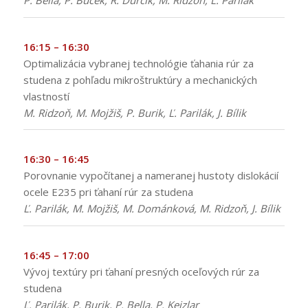
16:15 – 16:30
Optimalizácia vybranej technológie ťahania rúr za
studena z pohľadu mikroštruktúry a mechanických
vlastností
M. Ridzoň, M. Mojžiš, P. Burik, Ľ. Parilák, J. Bílik
16:30 – 16:45
Porovnanie vypočítanej a nameranej hustoty dislokácií
ocele E235 pri ťahaní rúr za studena
Ľ. Parilák, M. Mojžiš, M. Dománková, M. Ridzoň, J. Bílik
16:45 – 17:00
Vývoj textúry pri ťahaní presných oceľových rúr za
studena
Ľ. Parilák, P. Burik, P. Bella, P. Kejzlar