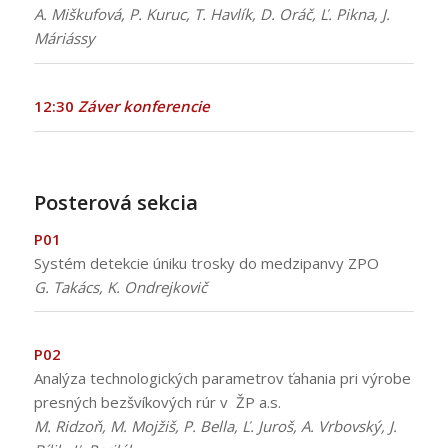
A. Miškufová, P. Kuruc, T. Havlík, D. Oráč, Ľ. Pikna, J.
Máriássy
12:30
Záver konferencie
:
Posterová sekcia
P01
Systém detekcie úniku trosky do medzipanvy ZPO
G. Takács, K. Ondrejkovič
P02
Analýza technologických parametrov ťahania pri výrobe
presných bezšvíkových rúr v ŽP a.s.
M. Ridzoň, M. Mojžiš, P. Bella, Ľ. Juroš, A. Vrbovský, J.