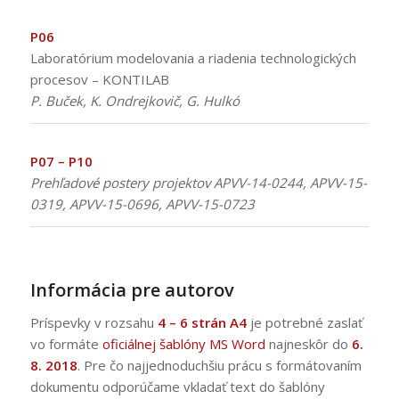
P06
Laboratórium modelovania a riadenia technologických
procesov – KONTILAB
P. Buček, K. Ondrejkovič, G. Hulkó
P07 – P10
Prehľadové postery projektov APVV-14-0244, APVV-15-
0319, APVV-15-0696, APVV-15-0723
:
Informácia pre autorov
Príspevky v rozsahu
4 – 6 strán
A4
je potrebné zaslať
vo formáte
oficiálnej šablóny MS Word
najneskôr do
6.
8. 2018
. Pre čo najjednoduchšiu prácu s formátovaním
dokumentu odporúčame vkladať text do šablóny