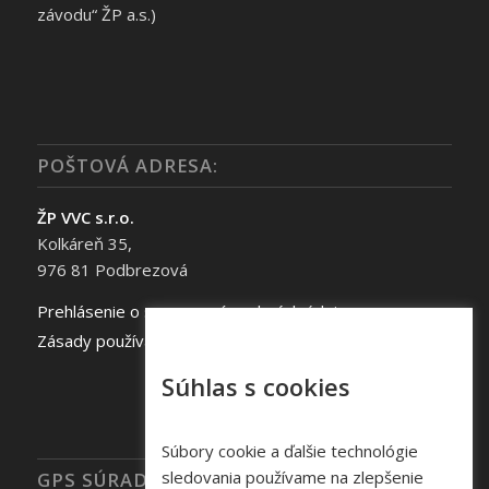
závodu“ ŽP a.s.)
POŠTOVÁ ADRESA:
ŽP VVC s.r.o.
Kolkáreň 35,
976 81 Podbrezová
Prehlásenie o spracovaní osobných údajov
Zásady používania súborov cookie
Súhlas s cookies
Súbory cookie a ďalšie technológie
sledovania používame na zlepšenie
GPS SÚRADNICE