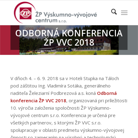
ODBORNÁ KONFERENCIA
ŽP VVC 2018
PROPOZÍCIE
V dňoch 4. – 6. 9. 2018 sa v Hoteli Stupka na Táloch
pod záštitou Ing. Vladimíra Sotáka, generálneho
riaditeľa Železiarní Podbrezová a.s. koná
Odborná
konferencia ŽP VVC 2018
,
organizovaná pri príležitosti
10. výročia založenia spoločnosti ŽP Výskumno-
vývojové centrum s.r.o. Konferencia je určená pre
všetkých partnerov, s ktorými ŽP VVC s.r.o.
spolupracuje v oblasti predmetu výskumno-vývojovej
činnosti so zameraním na výrobnú a technologickú