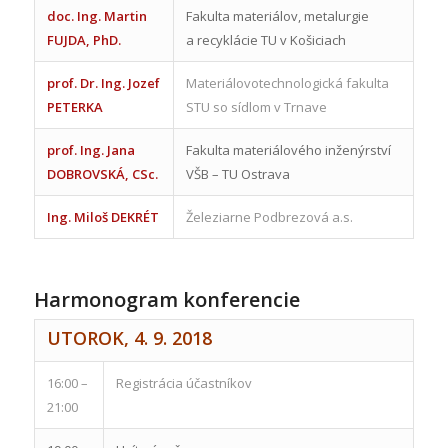
doc. Ing. Martin
Fakulta materiálov, metalurgie
FUJDA, PhD.
a recyklácie TU v Košiciach
prof. Dr. Ing. Jozef
Materiálovotechnologická fakulta
PETERKA
STU so sídlom v Trnave
prof. Ing. Jana
Fakulta materiálového inženýrství
DOBROVSKÁ, CSc.
VŠB – TU Ostrava
Ing. Miloš DEKRÉT
Železiarne Podbrezová a.s.
:
Harmonogram konferencie
UTOROK, 4. 9. 2018
16:00 –
Registrácia účastníkov
21:00