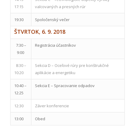
17:15
valcovaných a presných rúr
19:30
Spoločenský večer
ŠTVRTOK, 6. 9. 2018
7:30 –
Registrácia účastníkov
9:00
8:30 –
Sekcia D – Oceľové rúry pre konštrukčné
10:20
aplikácie a energetiku
10:40 –
Sekcia E – Spracovanie odpadov
12:25
12:30
Záver konferencie
13:00
Obed
: