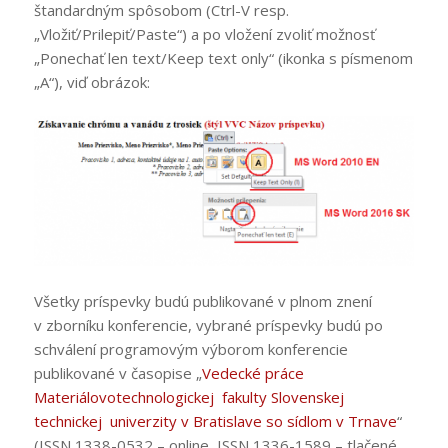
štandardným spôsobom (Ctrl-V resp.
„Vložiť/Prilepiť/Paste“) a po vložení zvoliť možnosť
„Ponechať len text/Keep text only“ (ikonka s písmenom
„A“), viď obrázok:
Všetky príspevky budú publikované v plnom znení
v zborníku konferencie, vybrané príspevky budú po
schválení programovým výborom konferencie
publikované v časopise „
Vedecké práce
Materiálovotechnologickej fakulty Slovenskej
technickej univerzity v Bratislave so sídlom v Trnave
“
(ISSN 1338-0532 – online, ISSN 1336-1589 – tlačené