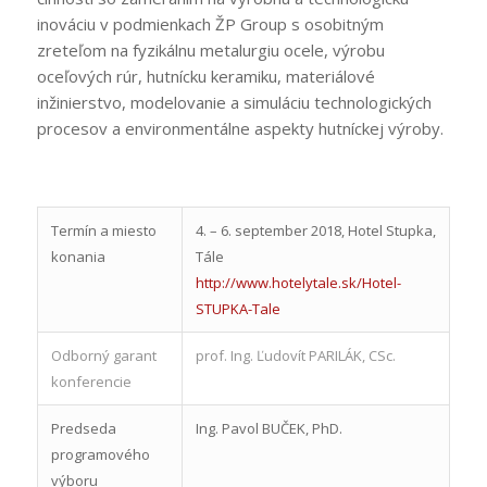
inováciu v podmienkach ŽP Group s osobitným
zreteľom na fyzikálnu metalurgiu ocele, výrobu
oceľových rúr, hutnícku keramiku, materiálové
inžinierstvo, modelovanie a simuláciu technologických
procesov a environmentálne aspekty hutníckej výroby.
:
Termín a miesto
4. – 6. september 2018, Hotel Stupka,
konania
Tále
http://www.hotelytale.sk/Hotel-
STUPKA-Tale
Odborný garant
prof. Ing. Ľudovít PARILÁK, CSc.
konferencie
Predseda
Ing. Pavol BUČEK, PhD.
programového
výboru