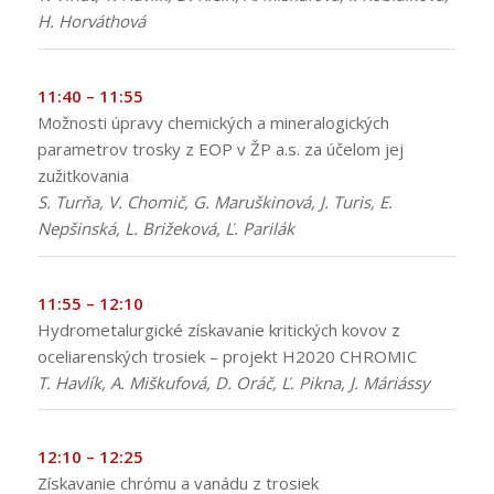
H. Horváthová
11:40 – 11:55
Možnosti úpravy chemických a mineralogických
parametrov trosky z EOP v ŽP a.s. za účelom jej
zužitkovania
S. Turňa, V. Chomič, G. Maruškinová, J. Turis, E.
Nepšinská, L. Brižeková, Ľ. Parilák
11:55 – 12:10
Hydrometalurgické získavanie kritických kovov z
oceliarenských trosiek – projekt H2020 CHROMIC
T. Havlík, A. Miškufová, D. Oráč, Ľ. Pikna, J. Máriássy
12:10 – 12:25
Získavanie chrómu a vanádu z trosiek