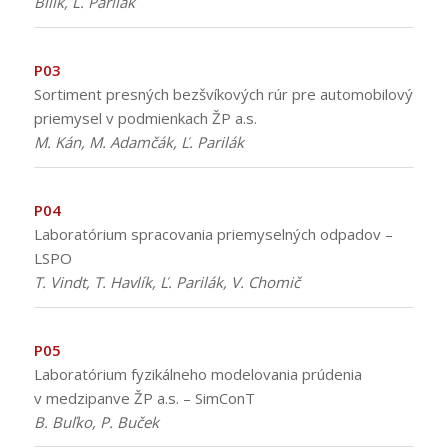
Bílik, Ľ. Parilák
P03
Sortiment presných bezšvíkových rúr pre automobilový
priemysel v podmienkach ŽP a.s.
M. Kán, M. Adamčák, Ľ. Parilák
P04
Laboratórium spracovania priemyselných odpadov –
LSPO
T. Vindt, T. Havlík, Ľ. Parilák, V. Chomič
P05
Laboratórium fyzikálneho modelovania prúdenia
v medzipanve ŽP a.s. – SimConT
B. Buľko, P. Buček