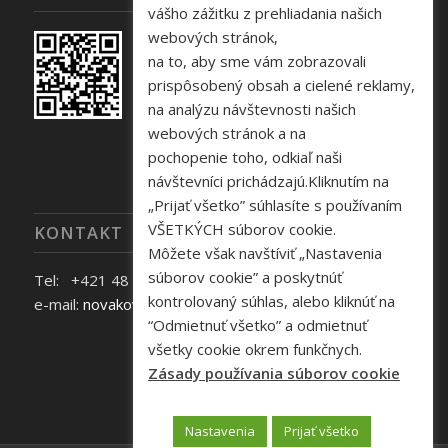
vášho zážitku z prehliadania našich
webových stránok,
na to, aby sme vám zobrazovali
prispôsobený obsah a cielené reklamy,
na analýzu návštevnosti našich
webových stránok a na
pochopenie toho, odkiaľ naši
návštevníci prichádzajú.Kliknutím na
„Prijať všetko” súhlasíte s používaním
VŠETKÝCH súborov cookie.
KONTAKT
Môžete však navštíviť „Nastavenia
súborov cookie” a poskytnúť
Tel: +421 48 645 40 35
kontrolovaný súhlas, alebo kliknúť na
e-mail:
novakova@zelpo.sk
“Odmietnuť všetko” a odmietnuť
všetky cookie okrem funkčnych.
Zásady používania súborov cookie
Nastavenia
Prijať všetko