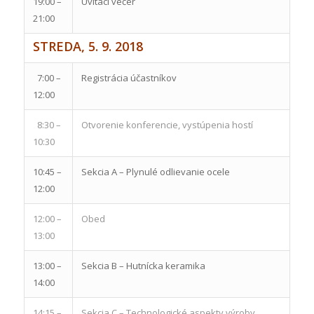
19:00 –
Uvítací večer
21:00
STREDA, 5. 9. 2018
7:00 –
Registrácia účastníkov
12:00
8:30 –
Otvorenie konferencie, vystúpenia hostí
10:30
10:45 –
Sekcia A – Plynulé odlievanie ocele
12:00
12:00 –
Obed
13:00
13:00 –
Sekcia B – Hutnícka keramika
14:00
14:15 –
Sekcia C – Technologické aspekty výroby