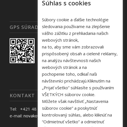
Súhlas s cookies
Súbory cookie a ďalšie technológie
sledovania používame na zlepšenie
GPS SÚRADNICE
vášho zážitku z prehliadania našich
webových stránok,
na to, aby sme vám zobrazovali
prispôsobený obsah a cielené reklamy,
na analýzu návštevnosti našich
webových stránok a na
pochopenie toho, odkiaľ naši
návštevníci prichádzajú.Kliknutím na
„Prijať všetko” súhlasíte s používaním
VŠETKÝCH súborov cookie.
KONTAKT
Môžete však navštíviť „Nastavenia
súborov cookie” a poskytnúť
Tel: +421 48 645 40 35
kontrolovaný súhlas, alebo kliknúť na
e-mail:
novakova@zelpo.sk
“Odmietnuť všetko” a odmietnuť