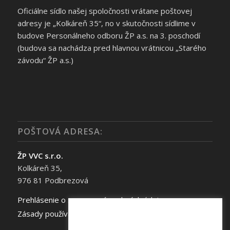
Oficiálne sídlo našej spoločnosti vrátane poštovej
adresy je „Kolkáreň 35“, no v skutočnosti sídlime v
budove Personálneho odboru ŽP a.s. na 3. poschodí
(budova sa nachádza pred hlavnou vrátnicou „Starého
závodu“ ŽP a.s.)
POŠTOVÁ ADRESA:
ŽP VVC s.r.o.
Kolkáreň 35,
976 81 Podbrezová
Prehlásenie o spracovaní osobných údajov
Zásady používania súborov cookie