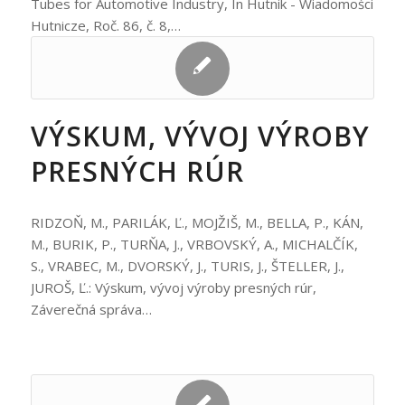
Tubes for Automotive Industry, In Hutnik - Wiadomości
Hutnicze, Roč. 86, č. 8,…
VÝSKUM, VÝVOJ VÝROBY
PRESNÝCH RÚR
RIDZOŇ, M., PARILÁK, Ľ., MOJŽIŠ, M., BELLA, P., KÁN,
M., BURIK, P., TURŇA, J., VRBOVSKÝ, A., MICHALČÍK,
S., VRABEC, M., DVORSKÝ, J., TURIS, J., ŠTELLER, J.,
JUROŠ, Ľ.: Výskum, vývoj výroby presných rúr,
Záverečná správa…