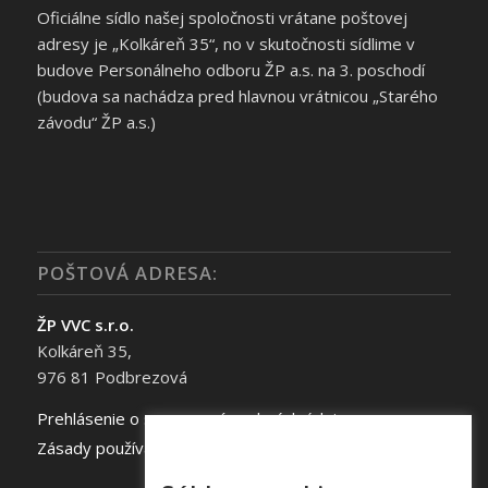
Oficiálne sídlo našej spoločnosti vrátane poštovej
adresy je „Kolkáreň 35“, no v skutočnosti sídlime v
budove Personálneho odboru ŽP a.s. na 3. poschodí
(budova sa nachádza pred hlavnou vrátnicou „Starého
závodu“ ŽP a.s.)
POŠTOVÁ ADRESA:
ŽP VVC s.r.o.
Kolkáreň 35,
976 81 Podbrezová
Prehlásenie o spracovaní osobných údajov
Zásady používania súborov cookie