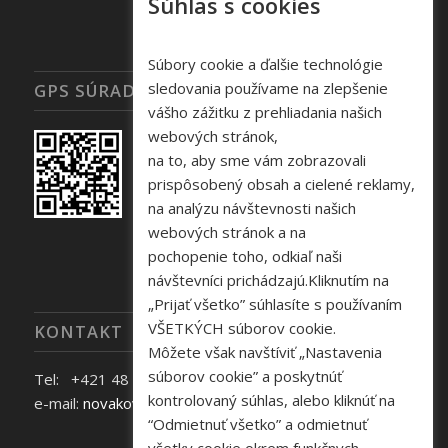
Súhlas s cookies
Súbory cookie a ďalšie technológie
sledovania používame na zlepšenie
GPS SÚRADNICE
vášho zážitku z prehliadania našich
webových stránok,
na to, aby sme vám zobrazovali
prispôsobený obsah a cielené reklamy,
na analýzu návštevnosti našich
webových stránok a na
pochopenie toho, odkiaľ naši
návštevníci prichádzajú.Kliknutím na
„Prijať všetko” súhlasíte s používaním
VŠETKÝCH súborov cookie.
KONTAKT
Môžete však navštíviť „Nastavenia
súborov cookie” a poskytnúť
Tel: +421 48 645 40 35
kontrolovaný súhlas, alebo kliknúť na
e-mail:
novakova@zelpo.sk
“Odmietnuť všetko” a odmietnuť