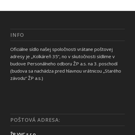
INFO
Oficiálne sídlo našej spoločnosti vrátane poštovej
adresy je „Kolkáreň 35“, no v skutočnosti sídlime v
budove Personálneho odboru ŽP a.s. na 3. poschodí
(budova sa nachádza pred hlavnou vrátnicou „Starého
závodu“ ŽP a.s.)
POŠTOVÁ ADRESA:
ŽP VVC s.r.o.