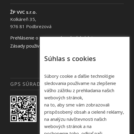
ŽP VVC s.r.o.
Kolkáreň 35,
976 81 Podbrezová
Prehlásenie o spracovaní osobných údajov
Zásady používania súborov cookie
Súhlas s cookies
Súbory cookie a ďalšie technológie
sledovania používame na zlepšenie
GPS SÚRADNICE
vášho zážitku z prehliadania našich
webových stránok,
na to, aby sme vám zobrazovali
prispôsobený obsah a cielené reklamy,
na analýzu návštevnosti našich
webových stránok a na
pochopenie toho, odkiaľ naši