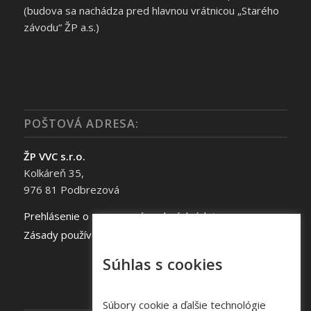
(budova sa nachádza pred hlavnou vrátnicou „Starého
závodu“ ŽP a.s.)
POŠTOVÁ ADRESA:
ŽP VVC s.r.o.
Kolkáreň 35,
976 81 Podbrezová
Prehlásenie o spracovaní osobných údajov
Zásady používania súborov cookie
Súhlas s cookies
Súbory cookie a ďalšie technológie