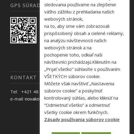
sledovania používame na zlepšenie
GPS SÚRADNICE
vášho zážitku z prehliadania našich
webových stránok,
na to, aby sme vám zobrazovali
prispôsobený obsah a cielené reklamy,
na analýzu návštevnosti našich
webových stránok a na
pochopenie toho, odkiaľ naši
návštevníci prichádzajú.Kliknutím na
„Prijať všetko” súhlasíte s používaním
VŠETKÝCH súborov cookie.
KONTAKT
Môžete však navštíviť „Nastavenia
súborov cookie” a poskytnúť
Tel: +421 48 645 40 35
kontrolovaný súhlas, alebo kliknúť na
e-mail:
novakova@zelpo.sk
“Odmietnuť všetko” a odmietnuť
všetky cookie okrem funkčnych.
Zásady používania súborov cookie