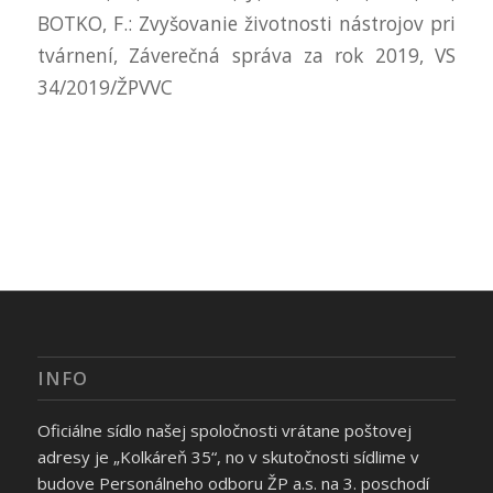
BOTKO, F.: Zvyšovanie životnosti nástrojov pri
tvárnení, Záverečná správa za rok 2019, VS
34/2019/ŽPVVC
INFO
Oficiálne sídlo našej spoločnosti vrátane poštovej
adresy je „Kolkáreň 35“, no v skutočnosti sídlime v
budove Personálneho odboru ŽP a.s. na 3. poschodí