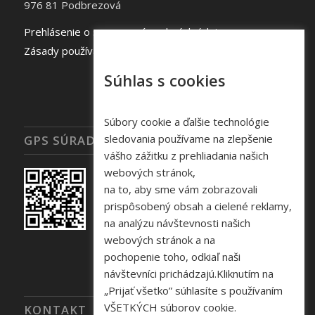
976 81 Podbrezová
Prehlásenie o spracovaní osobných údajov
Zásady používania súborov cookie
Súhlas s cookies
Súbory cookie a ďalšie technológie
sledovania používame na zlepšenie
GPS SÚRADNICE
vášho zážitku z prehliadania našich
webových stránok,
na to, aby sme vám zobrazovali
prispôsobený obsah a cielené reklamy,
na analýzu návštevnosti našich
webových stránok a na
pochopenie toho, odkiaľ naši
návštevníci prichádzajú.Kliknutím na
„Prijať všetko” súhlasíte s používaním
VŠETKÝCH súborov cookie.
KONTAKT