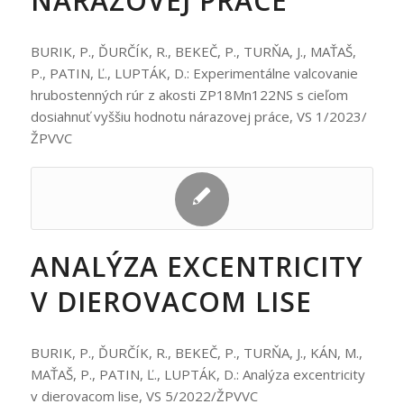
NÁRAZOVEJ PRÁCE
BURIK, P., ĎURČÍK, R., BEKEČ, P., TURŇA, J., MAŤAŠ,
P., PATIN, Ľ., LUPTÁK, D.: Experimentálne valcovanie
hrubostenných rúr z akosti ZP18Mn122NS s cieľom
dosiahnuť vyššiu hodnotu nárazovej práce, VS 1/2023/
ŽPVVC
ANALÝZA EXCENTRICITY
V DIEROVACOM LISE
BURIK, P., ĎURČÍK, R., BEKEČ, P., TURŇA, J., KÁN, M.,
MAŤAŠ, P., PATIN, Ľ., LUPTÁK, D.: Analýza excentricity
v dierovacom lise, VS 5/2022/ŽPVVC