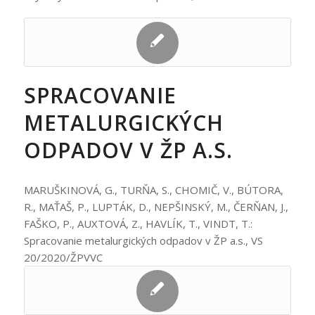
SPRACOVANIE
METALURGICKÝCH
ODPADOV V ŽP A.S.
MARUŠKINOVÁ, G., TURŇA, S., CHOMIČ, V., BÚTORA,
R., MAŤAŠ, P., LUPTÁK, D., NEPŠINSKÝ, M., ČERŇAN, J.,
FAŠKO, P., AUXTOVÁ, Z., HAVLÍK, T., VINDT, T.:
Spracovanie metalurgických odpadov v ŽP a.s., VS
20/2020/ŽPVVC