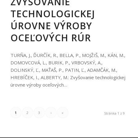
ZVYŠOVANIE
TECHNOLOGICKEJ
ÚROVNE VÝROBY
OCEĽOVÝCH RÚR
TURŇA, J., ĎURČÍK, R., BELLA, P., MOJŽIŠ, M., KÁN, M.,
DOMOVCOVÁ, L., BURIK, P., VRBOVSKÝ, A.,
DOLINSKÝ, Ľ., MAŤAŠ, P., PATIN, Ľ., ADAMČÁK, M.,
HREBÍČEK, I., ALBERTY, M.: Zvyšovanie technologickej
úrovne výroby oceľových…
1
2
3
›
»
Stránka 1 z 9