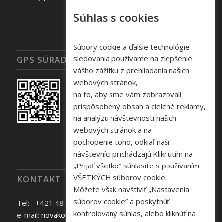
Súhlas s cookies
Súbory cookie a ďalšie technológie
sledovania používame na zlepšenie
GPS SÚRADNICE
vášho zážitku z prehliadania našich
webových stránok,
na to, aby sme vám zobrazovali
prispôsobený obsah a cielené reklamy,
na analýzu návštevnosti našich
webových stránok a na
pochopenie toho, odkiaľ naši
návštevníci prichádzajú.Kliknutím na
„Prijať všetko” súhlasíte s používaním
VŠETKÝCH súborov cookie.
KONTAKT
Môžete však navštíviť „Nastavenia
súborov cookie” a poskytnúť
Tel: +421 48 645 40 35
kontrolovaný súhlas, alebo kliknúť na
e-mail:
novakova@zelpo.sk