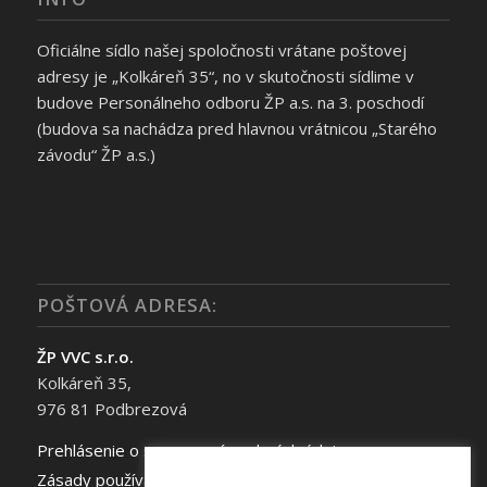
Oficiálne sídlo našej spoločnosti vrátane poštovej
adresy je „Kolkáreň 35“, no v skutočnosti sídlime v
budove Personálneho odboru ŽP a.s. na 3. poschodí
(budova sa nachádza pred hlavnou vrátnicou „Starého
závodu“ ŽP a.s.)
POŠTOVÁ ADRESA:
ŽP VVC s.r.o.
Kolkáreň 35,
976 81 Podbrezová
Prehlásenie o spracovaní osobných údajov
Zásady používania súborov cookie