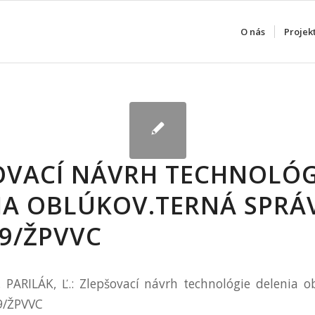
O nás
Projek
OVACÍ NÁVRH TECHNOLÓG
IA OBLÚKOV.TERNÁ SPRÁ
09/ŽPVVC
PARILÁK, Ľ.: Zlepšovací návrh technológie delenia o
9/ŽPVVC