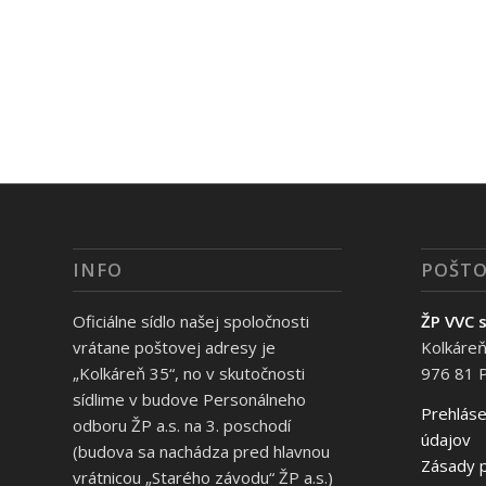
INFO
POŠTO
Oficiálne sídlo našej spoločnosti
ŽP VVC s
vrátane poštovej adresy je
Kolkáreň
„Kolkáreň 35“, no v skutočnosti
976 81 
sídlime v budove Personálneho
Prehláse
odboru ŽP a.s. na 3. poschodí
údajov
(budova sa nachádza pred hlavnou
Zásady p
vrátnicou „Starého závodu“ ŽP a.s.)