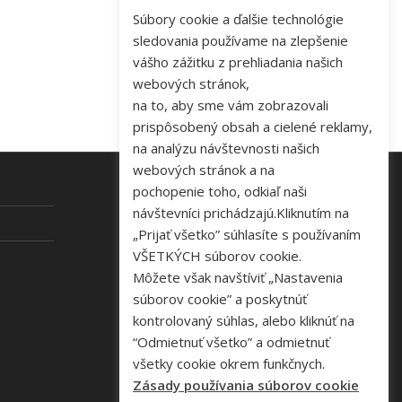
Súbory cookie a ďalšie technológie
sledovania používame na zlepšenie
vášho zážitku z prehliadania našich
webových stránok,
na to, aby sme vám zobrazovali
prispôsobený obsah a cielené reklamy,
na analýzu návštevnosti našich
webových stránok a na
pochopenie toho, odkiaľ naši
návštevníci prichádzajú.Kliknutím na
KONTAKT
„Prijať všetko” súhlasíte s používaním
VŠETKÝCH súborov cookie.
Tel: +421 48 645 40 35
Môžete však navštíviť „Nastavenia
e-mail:
novakova@zelpo.sk
súborov cookie” a poskytnúť
kontrolovaný súhlas, alebo kliknúť na
“Odmietnuť všetko” a odmietnuť
všetky cookie okrem funkčnych.
Zásady používania súborov cookie