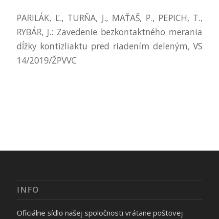
PARILÁK, Ľ., TURŇA, J., MAŤAŠ, P., PEPICH, T.,
RYBÁR, J.: Zavedenie bezkontaktného merania
dĺžky kontizliaktu pred riadením deleným, VS
14/2019/ŽPVVC
INFO
Oficiálne sídlo našej spoločnosti vrátane poštovej