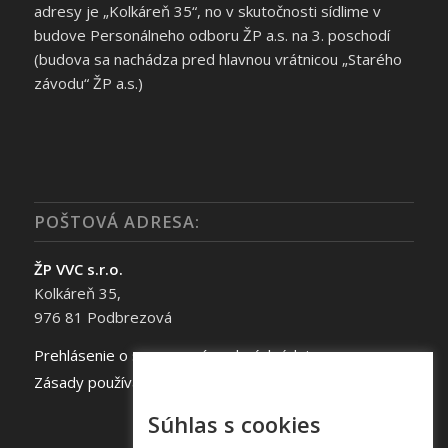
adresy je „Kolkáreň 35“, no v skutočnosti sídlime v
budove Personálneho odboru ŽP a.s. na 3. poschodí
(budova sa nachádza pred hlavnou vrátnicou „Starého
závodu“ ŽP a.s.)
POŠTOVÁ ADRESA:
ŽP VVC s.r.o.
Kolkáreň 35,
976 81 Podbrezová
Prehlásenie o spracovaní osobných údajov
Zásady používania súborov cookie
Súhlas s cookies