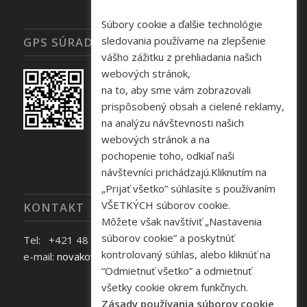
Súbory cookie a ďalšie technológie
sledovania používame na zlepšenie
GPS SÚRADNICE
vášho zážitku z prehliadania našich
webových stránok,
na to, aby sme vám zobrazovali
prispôsobený obsah a cielené reklamy,
na analýzu návštevnosti našich
webových stránok a na
pochopenie toho, odkiaľ naši
návštevníci prichádzajú.Kliknutím na
„Prijať všetko” súhlasíte s používaním
VŠETKÝCH súborov cookie.
KONTAKT
Môžete však navštíviť „Nastavenia
súborov cookie” a poskytnúť
Tel: +421 48 645 40 35
kontrolovaný súhlas, alebo kliknúť na
e-mail:
novakova@zelpo.sk
“Odmietnuť všetko” a odmietnuť
všetky cookie okrem funkčnych.
Zásady používania súborov cookie