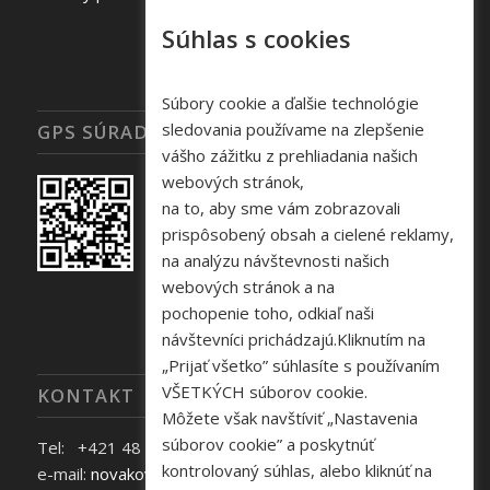
Súhlas s cookies
Súbory cookie a ďalšie technológie
sledovania používame na zlepšenie
GPS SÚRADNICE
vášho zážitku z prehliadania našich
webových stránok,
na to, aby sme vám zobrazovali
prispôsobený obsah a cielené reklamy,
na analýzu návštevnosti našich
webových stránok a na
pochopenie toho, odkiaľ naši
návštevníci prichádzajú.Kliknutím na
„Prijať všetko” súhlasíte s používaním
VŠETKÝCH súborov cookie.
KONTAKT
Môžete však navštíviť „Nastavenia
súborov cookie” a poskytnúť
Tel: +421 48 645 40 35
kontrolovaný súhlas, alebo kliknúť na
e-mail:
novakova@zelpo.sk