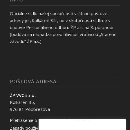
Oficiálne sídlo našej spoločnosti vrátane poštovej
adresy je „Kolkáreň 35“, no v skutočnosti sídlime v
budove Personálneho odboru ŽP a.s. na 3. poschodí
(budova sa nachádza pred hlavnou vrátnicou „Starého
závodu“ ŽP a.s.)
POŠTOVÁ ADRESA:
ŽP VVC s.r.o.
Kolkáreň 35,
976 81 Podbrezová
Prehlásenie o spracovaní osobných údajov
Zásady používania súborov cookie