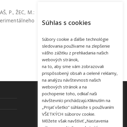
Š, P., ŽEC, M.:
perimentálneho
Súhlas s cookies
Súbory cookie a ďalšie technológie
sledovania používame na zlepšenie
vášho zážitku z prehliadania našich
webových stránok,
na to, aby sme vám zobrazovali
prispôsobený obsah a cielené reklamy,
na analýzu návštevnosti našich
webových stránok a na
pochopenie toho, odkiaľ naši
návštevníci prichádzajú.Kliknutím na
KONTAKT
„Prijať všetko” súhlasíte s používaním
VŠETKÝCH súborov cookie.
Tel: +421 48 645 40 35
Môžete však navštíviť „Nastavenia
e-mail:
novakova@zelpo.sk