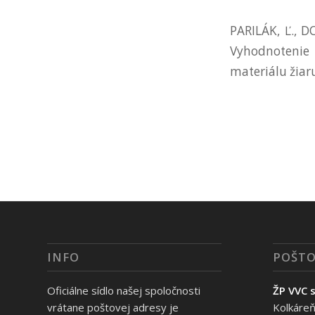
PARILÁK, Ľ., D
Vyhodnotenie 
materiálu žiar
INFO
POŠTO
Oficiálne sídlo našej spoločnosti
ŽP VVC s
vrátane poštovej adresy je
Kolkáreň