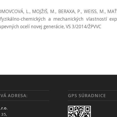
OMOVCOVÁ, L., MOJŽIŠ, M., BERAXA, P., WEISS, M., MAŤA
fyzikálno-chemických a mechanických vlastností ex
upevných ocelí novej generácie, VS 3/2014/ŽPVVC
VÁ ADRESA:
GPS SÚRADNICE
.r.o.
 35,