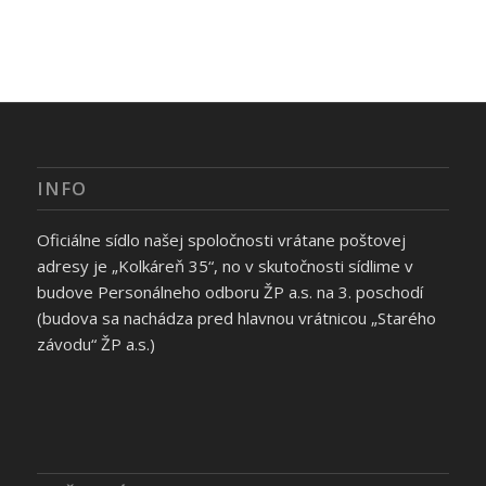
INFO
Oficiálne sídlo našej spoločnosti vrátane poštovej
adresy je „Kolkáreň 35“, no v skutočnosti sídlime v
budove Personálneho odboru ŽP a.s. na 3. poschodí
(budova sa nachádza pred hlavnou vrátnicou „Starého
závodu“ ŽP a.s.)