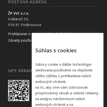
POŠTOVÁ ADRESA:
ŽP VVC s.r.o.
Kolkáreň 35,
976 81 Podbrezová
Prehlásenie o spracovaní osobných údajov
Zásady používania súborov cookie
Súhlas s cookies
Súbory cookie a ďalšie technológie
sledovania používame na zlepšenie
GPS SÚRADNICE
vášho zážitku z prehliadania našich
webových stránok,
na to, aby sme vám zobrazovali
prispôsobený obsah a cielené reklamy,
na analýzu návštevnosti našich
webových stránok a na