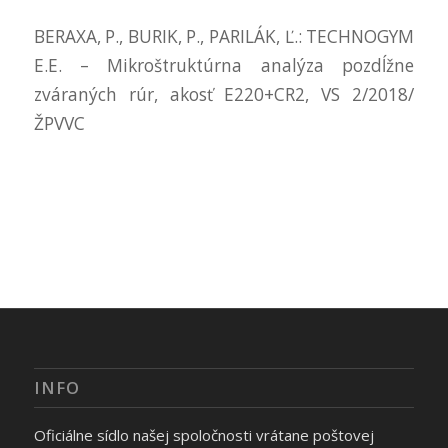
BERAXA, P., BURIK, P., PARILÁK, Ľ.: TECHNOGYM
E.E. – Mikroštruktúrna analýza pozdĺžne
zváraných rúr, akosť E220+CR2, VS 2/2018/
ŽPVVC
INFO
Oficiálne sídlo našej spoločnosti vrátane poštovej