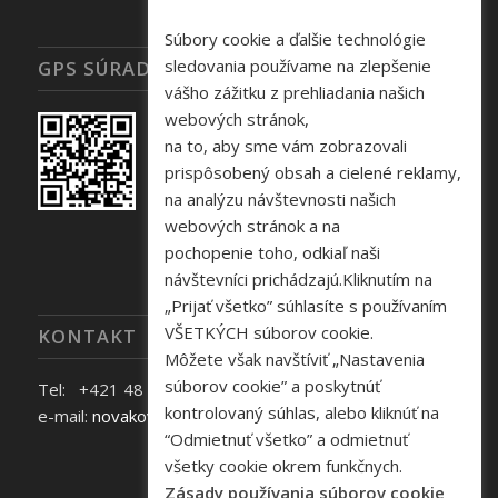
Súbory cookie a ďalšie technológie
sledovania používame na zlepšenie
GPS SÚRADNICE
vášho zážitku z prehliadania našich
webových stránok,
na to, aby sme vám zobrazovali
prispôsobený obsah a cielené reklamy,
na analýzu návštevnosti našich
webových stránok a na
pochopenie toho, odkiaľ naši
návštevníci prichádzajú.Kliknutím na
„Prijať všetko” súhlasíte s používaním
VŠETKÝCH súborov cookie.
KONTAKT
Môžete však navštíviť „Nastavenia
súborov cookie” a poskytnúť
Tel: +421 48 645 40 35
kontrolovaný súhlas, alebo kliknúť na
e-mail:
novakova@zelpo.sk
“Odmietnuť všetko” a odmietnuť
všetky cookie okrem funkčnych.
Zásady používania súborov cookie