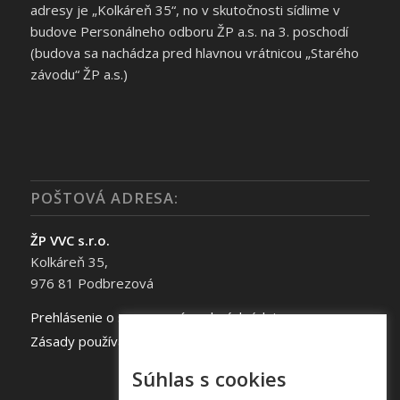
adresy je „Kolkáreň 35“, no v skutočnosti sídlime v
budove Personálneho odboru ŽP a.s. na 3. poschodí
(budova sa nachádza pred hlavnou vrátnicou „Starého
závodu“ ŽP a.s.)
POŠTOVÁ ADRESA:
ŽP VVC s.r.o.
Kolkáreň 35,
976 81 Podbrezová
Prehlásenie o spracovaní osobných údajov
Zásady používania súborov cookie
Súhlas s cookies