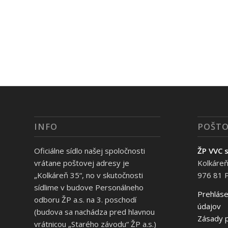
INFO
POŠTO
Oficiálne sídlo našej spoločnosti
ŽP VVC s
vrátane poštovej adresy je
Kolkáreň
„Kolkáreň 35“, no v skutočnosti
976 81 
sídlime v budove Personálneho
Prehláse
odboru ŽP a.s. na 3. poschodí
údajov
(budova sa nachádza pred hlavnou
Zásady p
vrátnicou „Starého závodu“ ŽP a.s.)