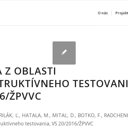
O nás
Projek
 Z OBLASTI
TRUKTÍVNEHO TESTOVANI
16/ŽPVVC
RILÁK, Ľ., HATALA, M., MITAĽ, D., BOTKO, F., RADCHENK
ruktívneho testovania, VS 20/2016/ŽPVVC