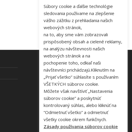
Súbory cookie a ďalšie technológie
sledovania používame na zlepšenie
vášho zážitku z prehliadania našich
webových stránok,
na to, aby sme vám zobrazovali
prispôsobený obsah a cielené reklamy,
na analýzu návštevnosti našich
webových stránok a na
pochopenie toho, odkiaľ naši
návštevníci prichádzajú.Kliknutím na
KONTAKT
„Prijať všetko” súhlasíte s používaním
VŠETKÝCH súborov cookie.
Tel: +421 48 645 40 35
Môžete však navštíviť „Nastavenia
e-mail:
novakova@zelpo.sk
súborov cookie” a poskytnúť
kontrolovaný súhlas, alebo kliknúť na
“Odmietnuť všetko” a odmietnuť
všetky cookie okrem funkčnych.
Zásady používania súborov cookie