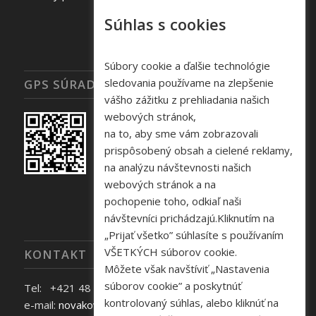
Súhlas s cookies
Súbory cookie a ďalšie technológie
sledovania používame na zlepšenie
GPS SÚRADNICE
vášho zážitku z prehliadania našich
webových stránok,
na to, aby sme vám zobrazovali
prispôsobený obsah a cielené reklamy,
na analýzu návštevnosti našich
webových stránok a na
pochopenie toho, odkiaľ naši
návštevníci prichádzajú.Kliknutím na
„Prijať všetko” súhlasíte s používaním
VŠETKÝCH súborov cookie.
KONTAKT
Môžete však navštíviť „Nastavenia
súborov cookie” a poskytnúť
Tel: +421 48 645 40 35
kontrolovaný súhlas, alebo kliknúť na
e-mail:
novakova@zelpo.sk