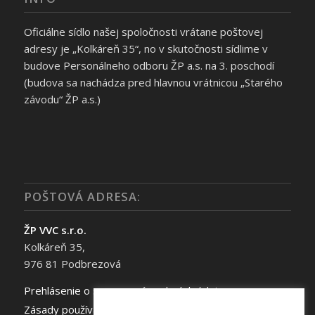
Oficiálne sídlo našej spoločnosti vrátane poštovej
adresy je „Kolkáreň 35“, no v skutočnosti sídlime v
budove Personálneho odboru ŽP a.s. na 3. poschodí
(budova sa nachádza pred hlavnou vrátnicou „Starého
závodu“ ŽP a.s.)
POŠTOVÁ ADRESA:
ŽP VVC s.r.o.
Kolkáreň 35,
976 81 Podbrezová
Prehlásenie o spracovaní osobných údajov
Zásady používania súborov cookie