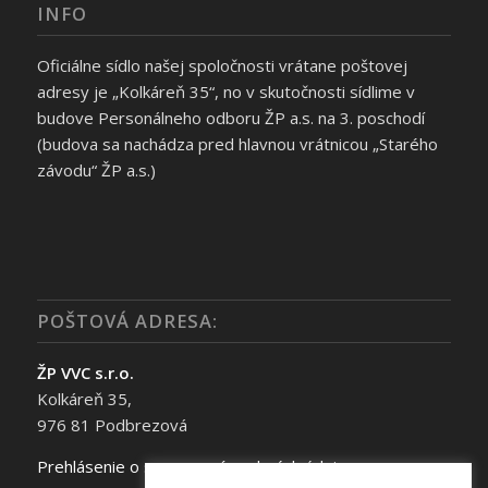
INFO
Oficiálne sídlo našej spoločnosti vrátane poštovej
adresy je „Kolkáreň 35“, no v skutočnosti sídlime v
budove Personálneho odboru ŽP a.s. na 3. poschodí
(budova sa nachádza pred hlavnou vrátnicou „Starého
závodu“ ŽP a.s.)
POŠTOVÁ ADRESA:
ŽP VVC s.r.o.
Kolkáreň 35,
976 81 Podbrezová
Prehlásenie o spracovaní osobných údajov