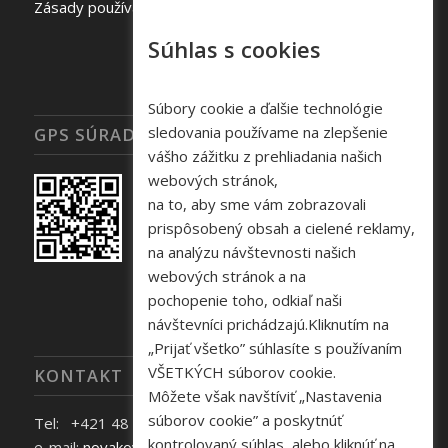
Zásady používania súborov cookie
Súhlas s cookies
Súbory cookie a ďalšie technológie
sledovania používame na zlepšenie
GPS SÚRADNICE
vášho zážitku z prehliadania našich
webových stránok,
na to, aby sme vám zobrazovali
prispôsobený obsah a cielené reklamy,
na analýzu návštevnosti našich
webových stránok a na
pochopenie toho, odkiaľ naši
návštevníci prichádzajú.Kliknutím na
„Prijať všetko” súhlasíte s používaním
VŠETKÝCH súborov cookie.
KONTAKT
Môžete však navštíviť „Nastavenia
súborov cookie” a poskytnúť
Tel: +421 48 645 40 35
kontrolovaný súhlas, alebo kliknúť na
e-mail:
novakova@zelpo.sk