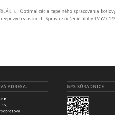
RILÁK, Ľ.: Optimalizácia tepelného spracovania kotlo
creepových vlastností, Správa z riešenie úlohy TVaV č.1/
VÁ ADRESA:
GPS SÚRADNICE
.r.o.
 35,
Podbrezová