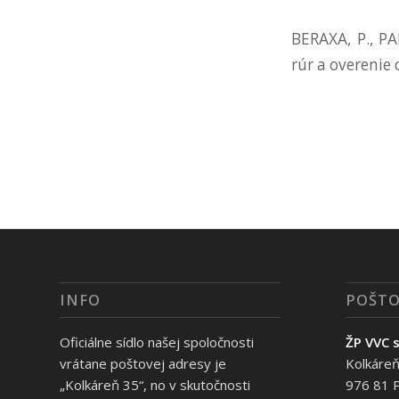
BERAXA, P., PA
rúr a overenie 
INFO
POŠTO
Oficiálne sídlo našej spoločnosti
ŽP VVC s
vrátane poštovej adresy je
Kolkáreň
„Kolkáreň 35“, no v skutočnosti
976 81 