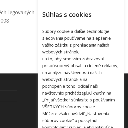
vých legovaných
Súhlas s cookies
2008
Súbory cookie a ďalšie technológie
sledovania používame na zlepšenie
vášho zážitku z prehliadania našich
webových stránok,
na to, aby sme vám zobrazovali
prispôsobený obsah a cielené reklamy,
na analýzu návštevnosti našich
webových stránok a na
pochopenie toho, odkiaľ naši
návštevníci prichádzajú.Kliknutím na
KONTAKT
„Prijať všetko” súhlasíte s používaním
VŠETKÝCH súborov cookie.
Tel: +421 48 645 40 35
Môžete však navštíviť „Nastavenia
e-mail:
novakova@zelpo.sk
súborov cookie” a poskytnúť
kontrolovaný súhlas, alebo kliknúť na