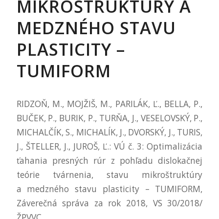
MIKROŠTRUKTÚRY A
MEDZNÉHO STAVU
PLASTICITY –
TUMIFORM
RIDZOŇ, M., MOJŽIŠ, M., PARILÁK, Ľ., BELLA, P.,
BUČEK, P., BURIK, P., TURŇA, J., VESELOVSKÝ, P.,
MICHALČÍK, S., MICHALÍK, J., DVORSKÝ, J., TURIS,
J., ŠTELLER, J., JUROŠ, Ľ.: VÚ č. 3: Optimalizácia
ťahania presných rúr z pohľadu dislokačnej
teórie tvárnenia, stavu mikroštruktúry
a medzného stavu plasticity – TUMIFORM,
Záverečná správa za rok 2018, VS 30/2018/
ŽPVVC