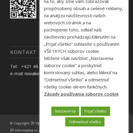
na to, aby sme vám zobrazovali
prispôsobený obsah a cielené reklamy,
na analýzu návštevnosti našich
webových stránok a na
pochopenie toho, odkiaľ naši
návštevníci prichádzajú.Kliknutím na
„Prijať všetko” súhlasíte s používaním
VŠETKÝCH súborov cookie.
KONTAKT
Môžete však navštíviť „Nastavenia
súborov cookie” a poskytnúť
Tel: +421 48 645 40 35
kontrolovaný súhlas, alebo kliknúť na
e-mail:
novakova@zelpo.sk
“Odmietnuť všetko” a odmietnuť
všetky cookie okrem funkčnych.
Zásady používania súborov cookie
Nastavenia
Prijať všetko
Odmietnuť všetko
© Copyright: ŽP Výskumno - vývojové centrum s r.o., | Webdesign by
ŽP Informatika s.r.o. -
Enfold Theme by Kriesi