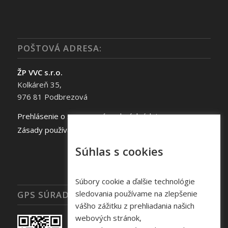
POŠTOVÁ ADRESA:
ŽP VVC s.r.o.
Kolkáreň 35,
976 81 Podbrezová
Prehlásenie o spracovaní osobných údajov
Zásady používania súborov cookie
Súhlas s cookies
Súbory cookie a ďalšie technológie
sledovania používame na zlepšenie
GPS SÚRADNICE
vášho zážitku z prehliadania našich
webových stránok,