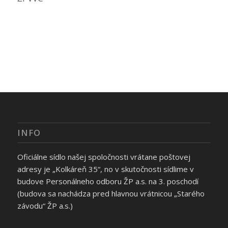
INFO
Oficiálne sídlo našej spoločnosti vrátane poštovej
adresy je „Kolkáreň 35“, no v skutočnosti sídlime v
budove Personálneho odboru ŽP a.s. na 3. poschodí
(budova sa nachádza pred hlavnou vrátnicou „Starého
závodu“ ŽP a.s.)