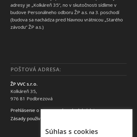
adresy je „Kolkáreň 35“, no v skutočnosti sídlime v
budove Personálneho odboru ŽP a.s. na 3. poschodí
(budova sa nachádza pred hlavnou vrátnicou „Starého
závodu“ ŽP a.s.)
POŠTOVÁ ADRESA:
ŽP VVC s.r.o.
Kolkáreň 35,
976 81 Podbrezová
Prehlásenie o spracovaní osobných údajov
Zásady používania súborov cookie
Súhlas s cookies