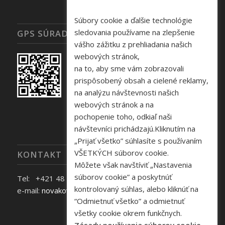
Súbory cookie a ďalšie technológie
sledovania používame na zlepšenie
GPS SÚRADNICE
vášho zážitku z prehliadania našich
webových stránok,
na to, aby sme vám zobrazovali
prispôsobený obsah a cielené reklamy,
na analýzu návštevnosti našich
webových stránok a na
pochopenie toho, odkiaľ naši
návštevníci prichádzajú.Kliknutím na
„Prijať všetko” súhlasíte s používaním
VŠETKÝCH súborov cookie.
KONTAKT
Môžete však navštíviť „Nastavenia
súborov cookie” a poskytnúť
Tel: +421 48 645 40 35
kontrolovaný súhlas, alebo kliknúť na
e-mail:
novakova@zelpo.sk
“Odmietnuť všetko” a odmietnuť
všetky cookie okrem funkčnych.