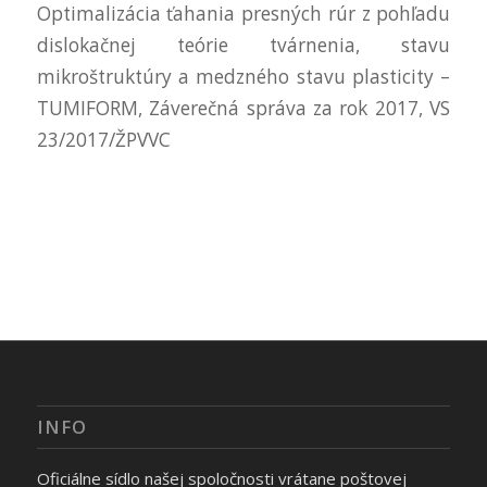
Optimalizácia ťahania presných rúr z pohľadu
dislokačnej teórie tvárnenia, stavu
mikroštruktúry a medzného stavu plasticity –
TUMIFORM, Záverečná správa za rok 2017, VS
23/2017/ŽPVVC
INFO
Oficiálne sídlo našej spoločnosti vrátane poštovej