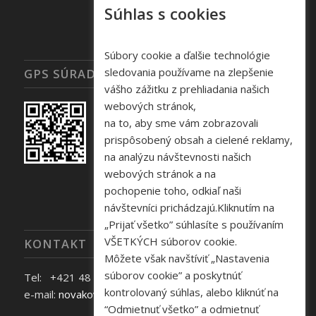
Súhlas s cookies
Súbory cookie a ďalšie technológie
sledovania používame na zlepšenie
GPS SÚRADNICE
vášho zážitku z prehliadania našich
webových stránok,
na to, aby sme vám zobrazovali
prispôsobený obsah a cielené reklamy,
na analýzu návštevnosti našich
webových stránok a na
pochopenie toho, odkiaľ naši
návštevníci prichádzajú.Kliknutím na
„Prijať všetko” súhlasíte s používaním
VŠETKÝCH súborov cookie.
KONTAKT
Môžete však navštíviť „Nastavenia
súborov cookie” a poskytnúť
Tel: +421 48 645 40 35
kontrolovaný súhlas, alebo kliknúť na
e-mail:
novakova@zelpo.sk
“Odmietnuť všetko” a odmietnuť