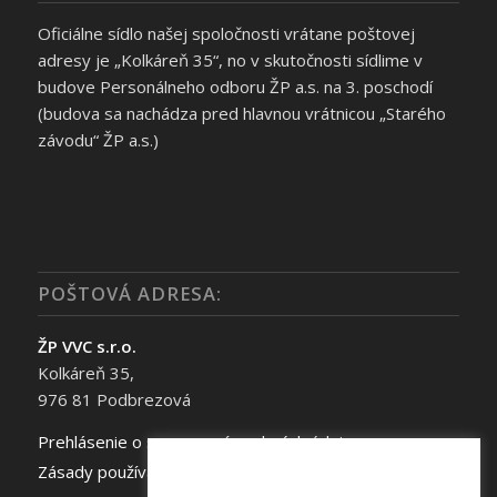
Oficiálne sídlo našej spoločnosti vrátane poštovej
adresy je „Kolkáreň 35“, no v skutočnosti sídlime v
budove Personálneho odboru ŽP a.s. na 3. poschodí
(budova sa nachádza pred hlavnou vrátnicou „Starého
závodu“ ŽP a.s.)
POŠTOVÁ ADRESA:
ŽP VVC s.r.o.
Kolkáreň 35,
976 81 Podbrezová
Prehlásenie o spracovaní osobných údajov
Zásady používania súborov cookie