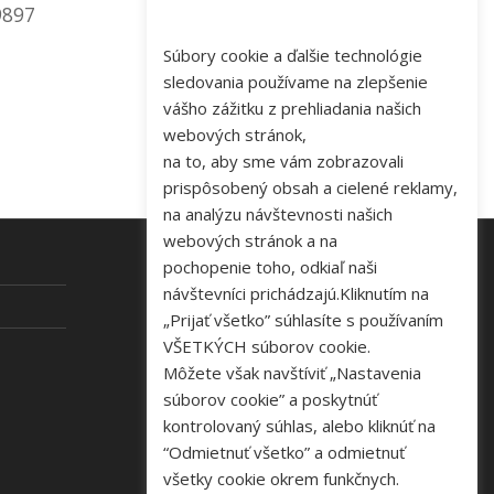
9897
Súbory cookie a ďalšie technológie
sledovania používame na zlepšenie
vášho zážitku z prehliadania našich
webových stránok,
na to, aby sme vám zobrazovali
prispôsobený obsah a cielené reklamy,
na analýzu návštevnosti našich
webových stránok a na
pochopenie toho, odkiaľ naši
návštevníci prichádzajú.Kliknutím na
KONTAKT
„Prijať všetko” súhlasíte s používaním
VŠETKÝCH súborov cookie.
Tel: +421 48 645 40 35
Môžete však navštíviť „Nastavenia
e-mail:
novakova@zelpo.sk
súborov cookie” a poskytnúť
kontrolovaný súhlas, alebo kliknúť na
“Odmietnuť všetko” a odmietnuť
všetky cookie okrem funkčnych.