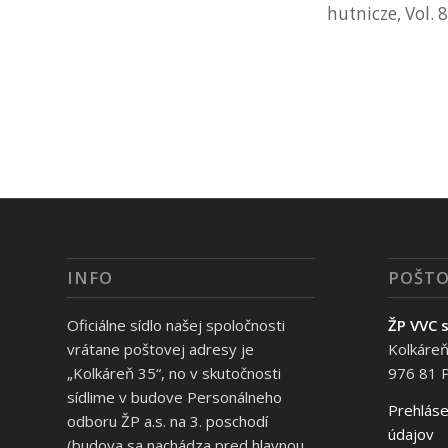
hutnicze, Vol. 
INFO
POŠTO
Oficiálne sídlo našej spoločnosti
ŽP VVC s
vrátane poštovej adresy je
Kolkáreň
„Kolkáreň 35“, no v skutočnosti
976 81 
sídlime v budove Personálneho
Prehláse
odboru ŽP a.s. na 3. poschodí
údajov
(budova sa nachádza pred hlavnou