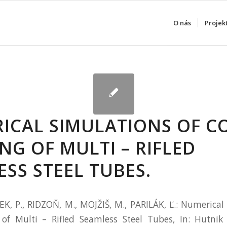
O nás
Projek
ICAL SIMULATIONS OF C
NG OF MULTI – RIFLED
SS STEEL TUBES.
EK, P., RIDZOŇ, M., MOJŽIŠ, M., PARILÁK, Ľ.: Numerical
of Multi – Rifled Seamless Steel Tubes, In: Hutni