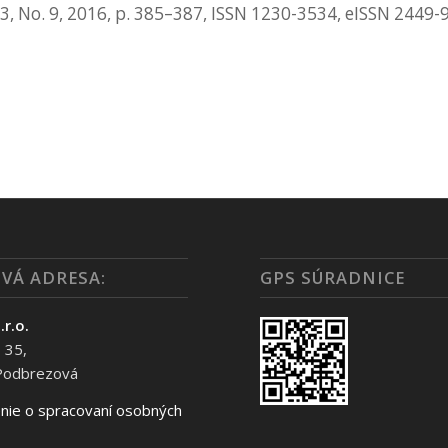
83, No. 9, 2016, p. 385–387, ISSN 1230-3534, eISSN 2449-
VÁ ADRESA:
GPS SÚRADNICE
.r.o.
 35,
Podbrezová
nie o spracovaní osobných