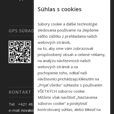
Súhlas s cookies
Súbory cookie a ďalšie technológie
sledovania používame na zlepšenie
GPS SÚRADNICE
vášho zážitku z prehliadania našich
webových stránok,
na to, aby sme vám zobrazovali
prispôsobený obsah a cielené reklamy,
na analýzu návštevnosti našich
webových stránok a na
pochopenie toho, odkiaľ naši
návštevníci prichádzajú.Kliknutím na
„Prijať všetko” súhlasíte s používaním
VŠETKÝCH súborov cookie.
KONTAKT
Môžete však navštíviť „Nastavenia
súborov cookie” a poskytnúť
Tel: +421 48 645 40 35
kontrolovaný súhlas, alebo kliknúť na
e-mail:
novakova@zelpo.sk