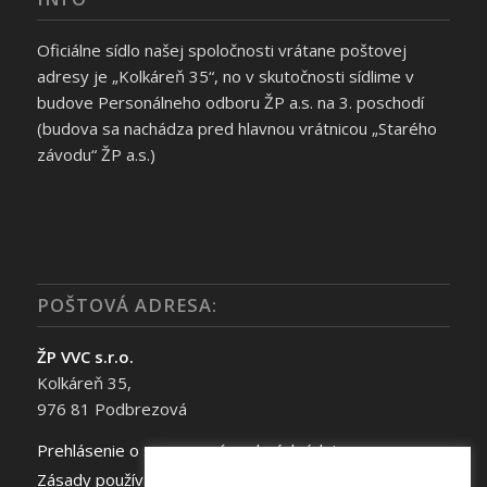
Oficiálne sídlo našej spoločnosti vrátane poštovej
adresy je „Kolkáreň 35“, no v skutočnosti sídlime v
budove Personálneho odboru ŽP a.s. na 3. poschodí
(budova sa nachádza pred hlavnou vrátnicou „Starého
závodu“ ŽP a.s.)
POŠTOVÁ ADRESA:
ŽP VVC s.r.o.
Kolkáreň 35,
976 81 Podbrezová
Prehlásenie o spracovaní osobných údajov
Zásady používania súborov cookie