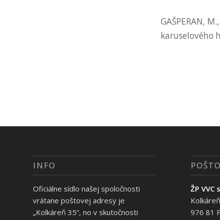
GAŠPERAN, M., 
karuselového h
INFO
POŠTO
Oficiálne sídlo našej spoločnosti
ŽP VVC s
vrátane poštovej adresy je
Kolkáreň
„Kolkáreň 35“, no v skutočnosti
976 81 