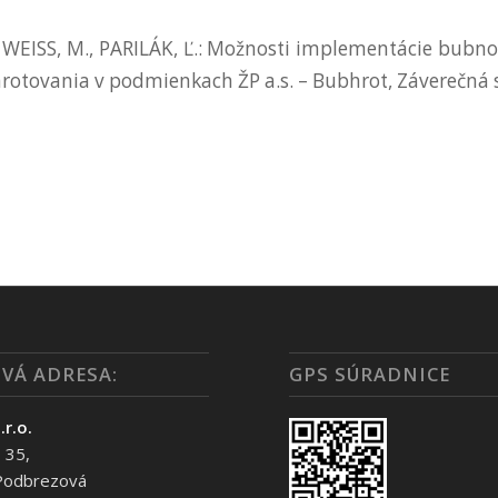
WEISS, M., PARILÁK, Ľ.: Možnosti implementácie bubn
rotovania v podmienkach ŽP a.s. – Bubhrot, Záverečná s
VÁ ADRESA:
GPS SÚRADNICE
.r.o.
 35,
Podbrezová