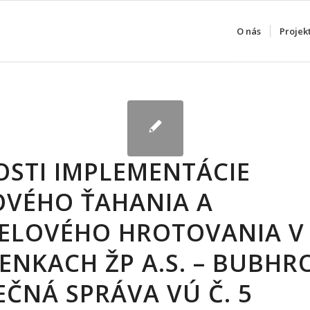
O nás
Projek
STI IMPLEMENTÁCIE
VÉHO ŤAHANIA A
ELOVÉHO HROTOVANIA V
ENKACH ŽP A.S. – BUBHR
EČNÁ SPRÁVA VÚ Č. 5