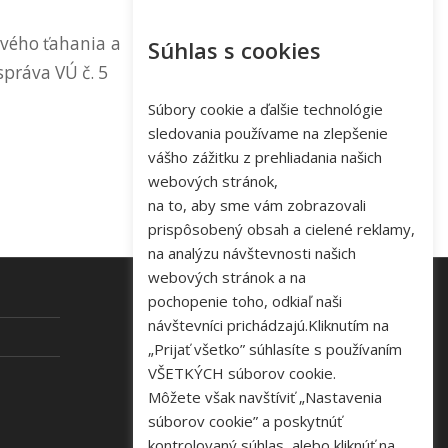
ového ťahania a
Súhlas s cookies
práva VÚ č. 5
Súbory cookie a ďalšie technológie
sledovania používame na zlepšenie
vášho zážitku z prehliadania našich
webových stránok,
na to, aby sme vám zobrazovali
prispôsobený obsah a cielené reklamy,
na analýzu návštevnosti našich
webových stránok a na
pochopenie toho, odkiaľ naši
návštevníci prichádzajú.Kliknutím na
KONTAKT
„Prijať všetko” súhlasíte s používaním
VŠETKÝCH súborov cookie.
Tel: +421 48 645 40 35
Môžete však navštíviť „Nastavenia
e-mail:
novakova@zelpo.sk
súborov cookie” a poskytnúť
kontrolovaný súhlas, alebo kliknúť na