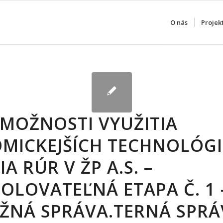
O nás
Projek
 MOŽNOSTI VYUŽITIA
MICKEJŠÍCH TECHNOLÓGI
A RÚR V ŽP A.S. –
OLOVATEĽNÁ ETAPA Č. 1 
EŽNÁ SPRÁVA.TERNÁ SPRÁ