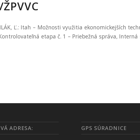
0/ŽPVVC
ILÁK, Ľ.: Itah – Možnosti využitia ekonomickejších tech
– Kontrolovateľná etapa č. 1 – Priebežná správa, Interná
VÁ ADRESA:
GPS SÚRADNICE