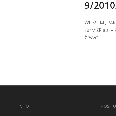
9/201
WEISS, M., PAR
rúr v ŽP a.s. 
ŽPVVC
INFO
POŠTO