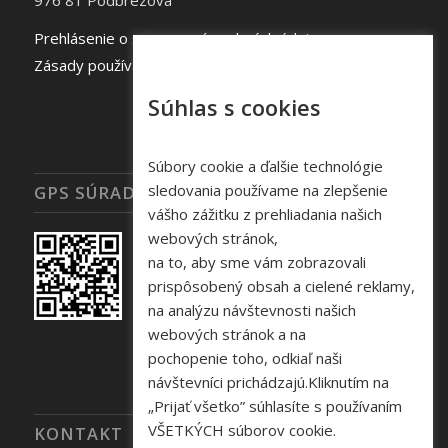
976 81 Podbrezová
Prehlásenie o spracovaní osobných údajov
Zásady používania súborov cookie
Súhlas s cookies
Súbory cookie a ďalšie technológie
sledovania používame na zlepšenie
GPS SÚRADNICE
vášho zážitku z prehliadania našich
webových stránok,
na to, aby sme vám zobrazovali
prispôsobený obsah a cielené reklamy,
na analýzu návštevnosti našich
webových stránok a na
pochopenie toho, odkiaľ naši
návštevníci prichádzajú.Kliknutím na
„Prijať všetko” súhlasíte s používaním
VŠETKÝCH súborov cookie.
KONTAKT