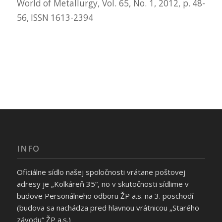
World of Metallurgy, Vol. 65, No. 1, 2012, p. 48-
56, ISSN 1613-2394
INFO
Oficiálne sídlo našej spoločnosti vrátane poštovej
adresy je „Kolkáreň 35“, no v skutočnosti sídlime v
budove Personálneho odboru ŽP a.s. na 3. poschodí
(budova sa nachádza pred hlavnou vrátnicou „Starého
závodu“ ŽP a.s.)