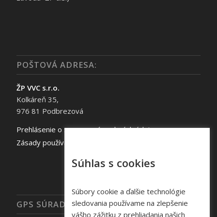
POŠTOVÁ ADRESA:
ŽP VVC s.r.o.
Kolkáreň 35,
976 81 Podbrezová
Prehlásenie o spracovaní osobných údajov
Zásady používania súborov cookie
Súhlas s cookies
Súbory cookie a ďalšie technológie
sledovania používame na zlepšenie
GPS SÚRADNICE
vášho zážitku z prehliadania našich