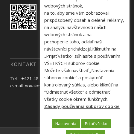
webových stránok,
na to, aby sme vám zobrazovali
prispôsobený obsah a cielené reklamy,
na analýzu návštevnosti našich
webových stránok a na
pochopenie toho, odkiaľ naši
návštevníci prichádzajú.Kliknutím na
„Prijať všetko” súhlasíte s používaním
VŠETKÝCH súborov cookie.
KONTAKT
Môžete však navštíviť „Nastavenia
súborov cookie” a poskytnúť
Tel: +421 48 645 40 35
kontrolovaný súhlas, alebo kliknúť na
e-mail:
novakova@zelpo.sk
“Odmietnuť všetko” a odmietnuť
všetky cookie okrem funkčnych.
Zásady používania súborov cookie
Nastavenia
Prijať všetko