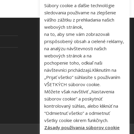
Súbory cookie a ďalšie technológie
sledovania používame na zlepšenie
vášho zážitku z prehliadania našich
webových stránok,
na to, aby sme vám zobrazovali
KONTAKT
prispôsobený obsah a cielené reklamy,
na analýzu návštevnosti našich
Tel: +421 48 645 40 35
webových stránok a na
e-mail:
pochopenie toho, odkiaľ naši
novakova@zelpo.sk
návštevníci prichádzajú.Kliknutím na
„Prijať všetko” súhlasíte s používaním
VŠETKÝCH súborov cookie.
Môžete však navštíviť „Nastavenia
súborov cookie” a poskytnúť
kontrolovaný súhlas, alebo kliknúť na
“Odmietnuť všetko” a odmietnuť
všetky cookie okrem funkčnych.
Zásady používania súborov cookie