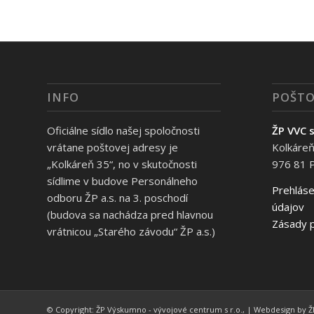
INFO
POŠTO
Oficiálne sídlo našej spoločnosti
ŽP VVC s
vrátane poštovej adresy je
Kolkáreň
„Kolkáreň 35“, no v skutočnosti
976 81 
sídlime v budove Personálneho
Prehláse
odboru ŽP a.s. na 3. poschodí
údajov
(budova sa nachádza pred hlavnou
Zásady p
vrátnicou „Starého závodu“ ŽP a.s.)
© Copyright: ŽP Výskumno - vývojové centrum s r.o., | Webdesign by ŽP