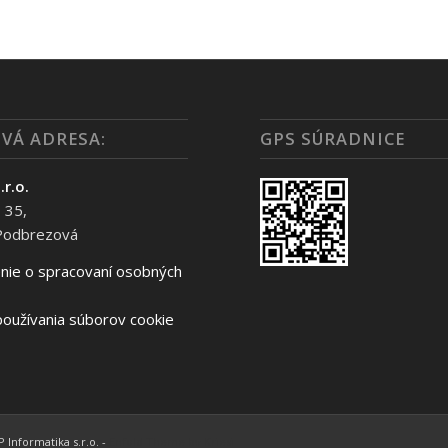
VÁ ADRESA:
GPS SÚRADNICE
.r.o.
 35,
Podbrezová
nie o spracovaní osobných
oužívania súborov cookie
 Informatika s.r.o. -
Enfold Theme by Kriesi