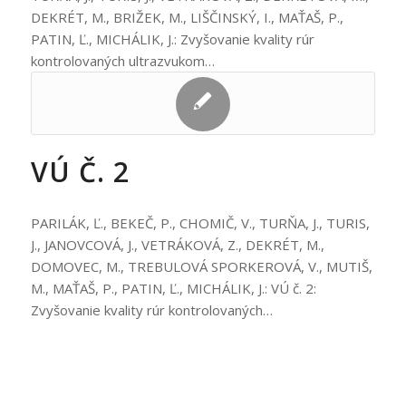
DEKRÉT, M., BRIŽEK, M., LIŠČINSKÝ, I., MAŤAŠ, P.,
PATIN, Ľ., MICHÁLIK, J.: Zvyšovanie kvality rúr
kontrolovaných ultrazvukom…
VÚ Č. 2
PARILÁK, Ľ., BEKEČ, P., CHOMIČ, V., TURŇA, J., TURIS,
J., JANOVCOVÁ, J., VETRÁKOVÁ, Z., DEKRÉT, M.,
DOMOVEC, M., TREBULOVÁ SPORKEROVÁ, V., MUTIŠ,
M., MAŤAŠ, P., PATIN, Ľ., MICHÁLIK, J.: VÚ č. 2:
Zvyšovanie kvality rúr kontrolovaných…