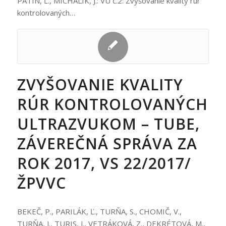
PATIN, Ľ., MICHALÍK, J.: VÚ č.2: Zvyšovanie kvality rúr
kontrolovaných…
ZVYŠOVANIE KVALITY
RÚR KONTROLOVANÝCH
ULTRAZVUKOM – TUBE,
ZÁVEREČNÁ SPRÁVA ZA
ROK 2017, VS 22/2017/
ŽPVVC
BEKEČ, P., PARILÁK, Ľ., TURŇA, S., CHOMIČ, V.,
TURŇA, J., TURIS, J., VETRÁKOVÁ, Z., DEKRÉTOVÁ, M.,