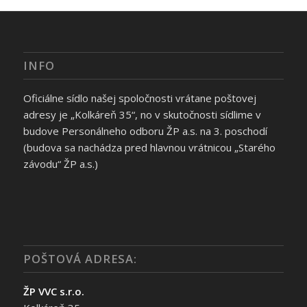
INFO
Oficiálne sídlo našej spoločnosti vrátane poštovej
adresy je „Kolkáreň 35“, no v skutočnosti sídlime v
budove Personálneho odboru ŽP a.s. na 3. poschodí
(budova sa nachádza pred hlavnou vrátnicou „Starého
závodu“ ŽP a.s.)
POŠTOVÁ ADRESA:
ŽP VVC s.r.o.