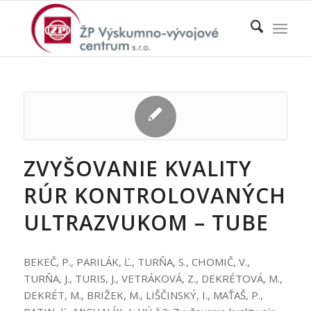
ZVYŠOVANIE KVALITY
RÚR KONTROLOVANÝCH
ULTRAZVUKOM – TUBE
BEKEČ, P., PARILÁK, Ľ., TURŇA, S., CHOMIČ, V.,
TURŇA, J., TURIS, J., VETRÁKOVÁ, Z., DEKRÉTOVÁ, M.,
DEKRÉT, M., BRIŽEK, M., LIŠČINSKÝ, I., MAŤAŠ, P.,