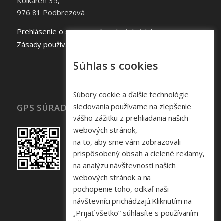
Kolkáreň 35,
976 81 Podbrezová
Prehlásenie o spracovaní osobných údajov
Zásady používania súborov cookie
Súhlas s cookies
Súbory cookie a ďalšie technológie
sledovania používame na zlepšenie
GPS SÚRADNICE
vášho zážitku z prehliadania našich
webových stránok,
na to, aby sme vám zobrazovali
prispôsobený obsah a cielené reklamy,
na analýzu návštevnosti našich
webových stránok a na
pochopenie toho, odkiaľ naši
návštevníci prichádzajú.Kliknutím na
„Prijať všetko” súhlasíte s používaním