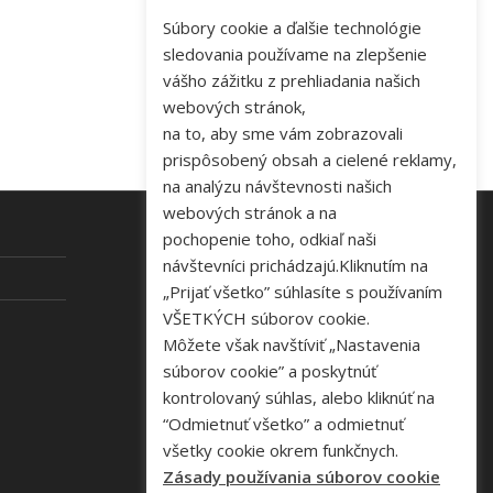
Súbory cookie a ďalšie technológie
sledovania používame na zlepšenie
vášho zážitku z prehliadania našich
webových stránok,
na to, aby sme vám zobrazovali
prispôsobený obsah a cielené reklamy,
na analýzu návštevnosti našich
webových stránok a na
pochopenie toho, odkiaľ naši
návštevníci prichádzajú.Kliknutím na
KONTAKT
„Prijať všetko” súhlasíte s používaním
VŠETKÝCH súborov cookie.
Tel: +421 48 645 40 35
Môžete však navštíviť „Nastavenia
e-mail:
novakova@zelpo.sk
súborov cookie” a poskytnúť
kontrolovaný súhlas, alebo kliknúť na
“Odmietnuť všetko” a odmietnuť
všetky cookie okrem funkčnych.
Zásady používania súborov cookie