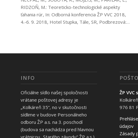
RIDZOŇ, M.: Teoreticko-technologické aspekty
ťahania rúr, In: Odborná konferencia ŽP VVC 2018,
4.-6. 9. 2018, Hotel Stupka, Tále, SR, Podbrezová:…
INFO
POŠTO
Oficiálne sídlo našej spoločnosti
ŽP VVC s
vrátane poštovej adresy je
Kolkáreň
„Kolkáreň 35“, no v skutočnosti
976 81 
sídlime v budove Personálneho
Prehláse
odboru ŽP a.s. na 3. poschodí
údajov
(budova sa nachádza pred hlavnou
Zásady p
vrátnicou „Starého závodu“ ŽP a.s.)