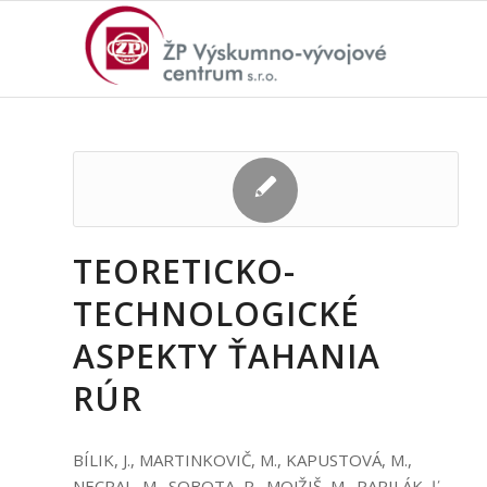
TEORETICKO-
TECHNOLOGICKÉ
ASPEKTY ŤAHANIA
RÚR
BÍLIK, J., MARTINKOVIČ, M., KAPUSTOVÁ, M.,
NECPAL, M., SOBOTA, R., MOJŽIŠ, M., PARILÁK, Ľ.,