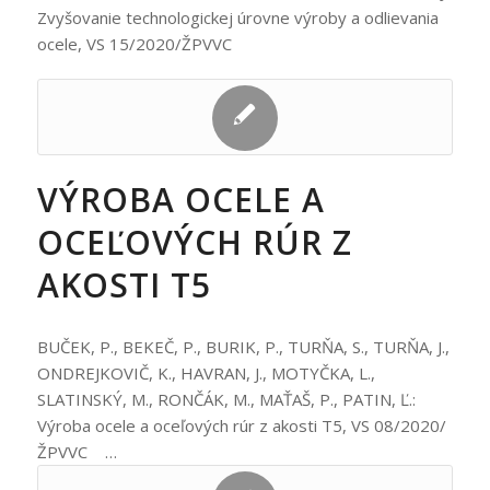
Zvyšovanie technologickej úrovne výroby a odlievania
ocele, VS 15/2020/ŽPVVC
VÝROBA OCELE A
OCEĽOVÝCH RÚR Z
AKOSTI T5
BUČEK, P., BEKEČ, P., BURIK, P., TURŇA, S., TURŇA, J.,
ONDREJKOVIČ, K., HAVRAN, J., MOTYČKA, L.,
SLATINSKÝ, M., RONČÁK, M., MAŤAŠ, P., PATIN, Ľ.:
Výroba ocele a oceľových rúr z akosti T5, VS 08/2020/
ŽPVVC …