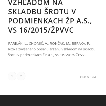
VZHĽADOM NA
SKLADBU ŠROTU V
PODMIENKACH ŽP A.S.,
VS 16/2015/ŽPVVC
PARILÁK, Ľ., CHOMIČ, V., RONČÁK, M., BERAXA, P.:
Riziká zvýšeného obsahu arzénu vzhľadom na skladbu
šrotu v podmienkach ŽP a.s., VS 16/2015/ŽPVVC
1
2
Stránka 1 z 2