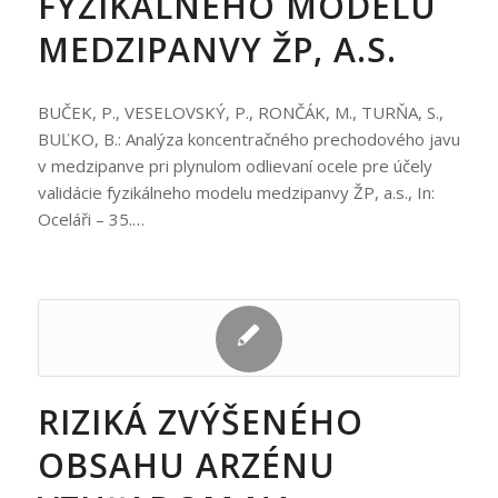
FYZIKÁLNEHO MODELU
MEDZIPANVY ŽP, A.S.
BUČEK, P., VESELOVSKÝ, P., RONČÁK, M., TURŇA, S.,
BUĽKO, B.: Analýza koncentračného prechodového javu
v medzipanve pri plynulom odlievaní ocele pre účely
validácie fyzikálneho modelu medzipanvy ŽP, a.s., In:
Oceláři – 35.…
RIZIKÁ ZVÝŠENÉHO
OBSAHU ARZÉNU