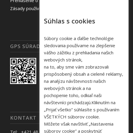
Prehlásenie o spracovaní osobných údajov
Zásady používania súborov cookie
Súhlas s cookies
Súbory cookie a ďalšie technológie
sledovania používame na zlepšenie
GPS SÚRADNICE
vášho zážitku z prehliadania našich
webových stránok,
na to, aby sme vám zobrazovali
prispôsobený obsah a cielené reklamy,
na analýzu návštevnosti našich
webových stránok a na
pochopenie toho, odkiaľ naši
návštevníci prichádzajú.Kliknutím na
„Prijať všetko” súhlasíte s používaním
VŠETKÝCH súborov cookie.
KONTAKT
Môžete však navštíviť „Nastavenia
súborov cookie” a poskytnúť
Tel: +421 48 645 40 35