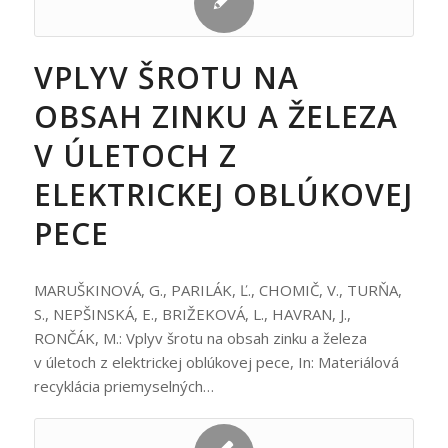
VPLYV ŠROTU NA
OBSAH ZINKU A ŽELEZA
V ÚLETOCH Z
ELEKTRICKEJ OBLÚKOVEJ
PECE
MARUŠKINOVÁ, G., PARILÁK, Ľ., CHOMIČ, V., TURŇA,
S., NEPŠINSKÁ, E., BRIŽEKOVÁ, L., HAVRAN, J.,
RONČÁK, M.: Vplyv šrotu na obsah zinku a železa
v úletoch z elektrickej oblúkovej pece, In: Materiálová
recyklácia priemyselných…