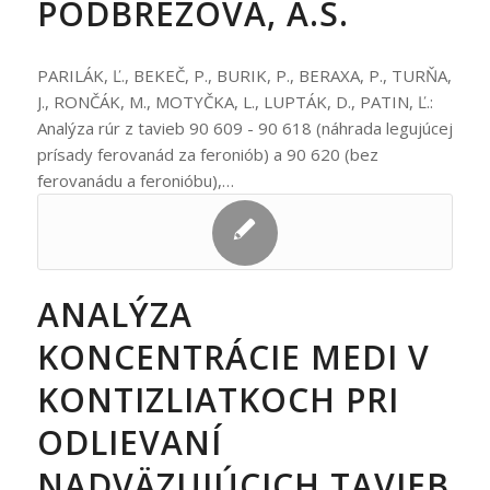
PODBREZOVÁ, A.S.
PARILÁK, Ľ., BEKEČ, P., BURIK, P., BERAXA, P., TURŇA,
J., RONČÁK, M., MOTYČKA, L., LUPTÁK, D., PATIN, Ľ.:
Analýza rúr z tavieb 90 609 - 90 618 (náhrada legujúcej
prísady ferovanád za feroniób) a 90 620 (bez
ferovanádu a feronióbu),…
ANALÝZA
KONCENTRÁCIE MEDI V
KONTIZLIATKOCH PRI
ODLIEVANÍ
NADVÄZUJÚCICH TAVIEB