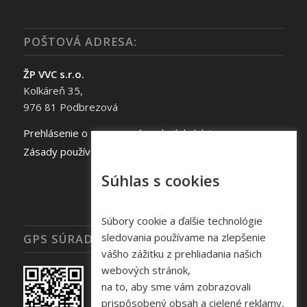
POŠTOVÁ ADRESA:
ŽP VVC s.r.o.
Kolkáreň 35,
976 81 Podbrezová
Prehlásenie o spracovaní osobných údajov
Zásady používania súborov cookie
Súhlas s cookies
Súbory cookie a ďalšie technológie
sledovania používame na zlepšenie
GPS SÚRADNICE
vášho zážitku z prehliadania našich
webových stránok,
na to, aby sme vám zobrazovali
prispôsobený obsah a cielené reklamy,