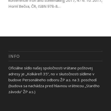
konferencie Iron and Steelmaking 2017, 4.- 6. 10. 2017,
Horní Bečva, ČR, ISBN 978-8…
INFO
Oficiálne sídlo našej spoločnosti vrátane poštovej
adresy je „Kolkáreň 35“, no v skutočnosti sídlime v
budove Personálneho odboru ŽP a.s. na 3. poschodí
(budova sa nachádza pred hlavnou vrátnicou „Starého
závodu“ ŽP a.s.)