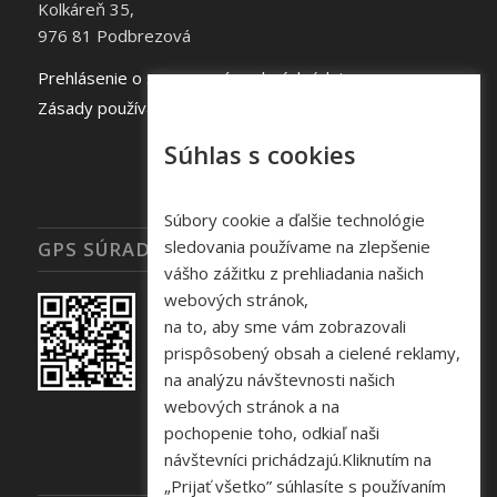
Kolkáreň 35,
976 81 Podbrezová
Prehlásenie o spracovaní osobných údajov
Zásady používania súborov cookie
Súhlas s cookies
Súbory cookie a ďalšie technológie
sledovania používame na zlepšenie
GPS SÚRADNICE
vášho zážitku z prehliadania našich
webových stránok,
na to, aby sme vám zobrazovali
prispôsobený obsah a cielené reklamy,
na analýzu návštevnosti našich
webových stránok a na
pochopenie toho, odkiaľ naši
návštevníci prichádzajú.Kliknutím na
„Prijať všetko” súhlasíte s používaním