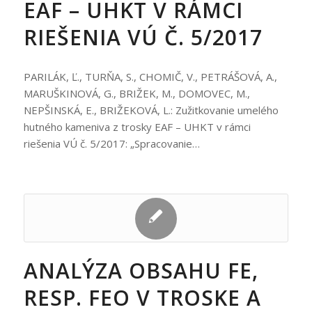
EAF – UHKT V RÁMCI
RIEŠENIA VÚ Č. 5/2017
PARILÁK, Ľ., TURŇA, S., CHOMIČ, V., PETRÁŠOVÁ, A.,
MARUŠKINOVÁ, G., BRIŽEK, M., DOMOVEC, M.,
NEPŠINSKÁ, E., BRIŽEKOVÁ, L.: Zužitkovanie umelého
hutného kameniva z trosky EAF – UHKT v rámci
riešenia VÚ č. 5/2017: „Spracovanie…
ANALÝZA OBSAHU FE,
RESP. FEO V TROSKE A