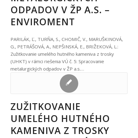
ODPADOV V ŽP A.S. –
ENVIROMENT
PARILÁK, Ľ., TURŇA, S., CHOMIČ, V., MARUŠKINOVÁ,
G., PETRÁŠOVÁ, A., NEPŠINSKÁ, E., BRIŽEKOVÁ, L.:
Zužitkovanie umelého hutného kameniva z trosky
(UHKT) v rámci riešenia VÚ č. 5: Spracovanie
metalurgických odpadov v ŽP a.s.…
ZUŽITKOVANIE
UMELÉHO HUTNÉHO
KAMENIVA Z TROSKY