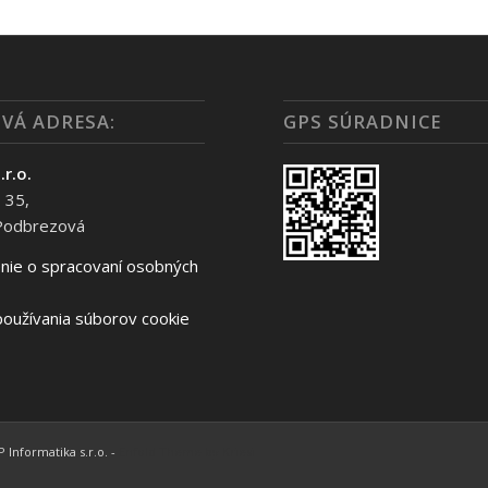
VÁ ADRESA:
GPS SÚRADNICE
.r.o.
 35,
Podbrezová
nie o spracovaní osobných
oužívania súborov cookie
 Informatika s.r.o. -
Enfold Theme by Kriesi