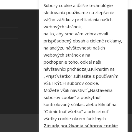
Súbory cookie a ďalšie technológie
sledovania používame na zlepšenie
vášho zážitku z prehliadania našich
webových stránok,
KONTAKT
na to, aby sme vám zobrazovali
prispôsobený obsah a cielené reklamy,
Tel: +421 48 645 40 35
na analýzu návštevnosti našich
e-mail:
novakova@zelpo.sk
webových stránok a na
pochopenie toho, odkiaľ naši
návštevníci prichádzajú.Kliknutím na
„Prijať všetko” súhlasíte s používaním
VŠETKÝCH súborov cookie.
Môžete však navštíviť „Nastavenia
súborov cookie” a poskytnúť
kontrolovaný súhlas, alebo kliknúť na
“Odmietnuť všetko” a odmietnuť
všetky cookie okrem funkčnych.
Zásady používania súborov cookie