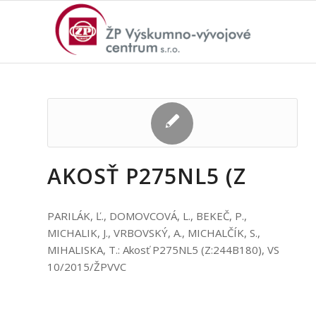
AKOSŤ P275NL5 (Z
PARILÁK, Ľ., DOMOVCOVÁ, L., BEKEČ, P.,
MICHALIK, J., VRBOVSKÝ, A., MICHALČÍK, S.,
MIHALISKA, T.: Akosť P275NL5 (Z:244B180), VS
10/2015/ŽPVVC