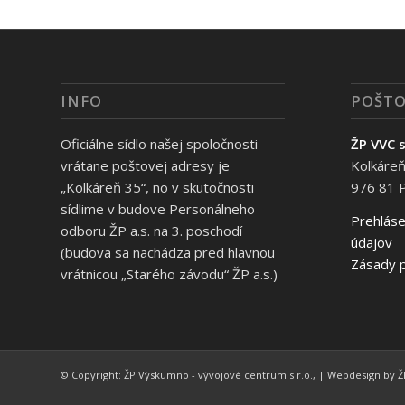
INFO
POŠTO
Oficiálne sídlo našej spoločnosti
ŽP VVC s
vrátane poštovej adresy je
Kolkáreň
„Kolkáreň 35“, no v skutočnosti
976 81 
sídlime v budove Personálneho
Prehláse
odboru ŽP a.s. na 3. poschodí
údajov
(budova sa nachádza pred hlavnou
Zásady p
vrátnicou „Starého závodu“ ŽP a.s.)
© Copyright: ŽP Výskumno - vývojové centrum s r.o., | Webdesign by ŽP