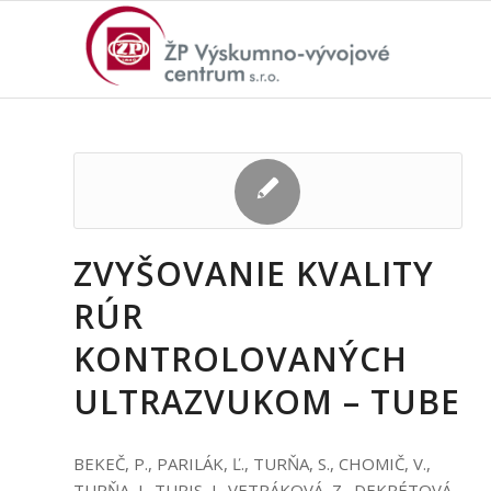
ZVYŠOVANIE KVALITY
RÚR
KONTROLOVANÝCH
ULTRAZVUKOM – TUBE
BEKEČ, P., PARILÁK, Ľ., TURŇA, S., CHOMIČ, V.,
TURŇA, J., TURIS, J., VETRÁKOVÁ, Z., DEKRÉTOVÁ,