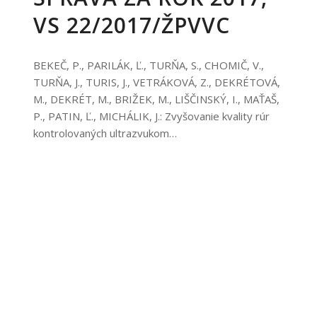
VS 22/2017/ŽPVVC
BEKEČ, P., PARILÁK, Ľ., TURŇA, S., CHOMIČ, V.,
TURŇA, J., TURIS, J., VETRÁKOVÁ, Z., DEKRÉTOVÁ,
M., DEKRÉT, M., BRIŽEK, M., LIŠČINSKÝ, I., MAŤAŠ,
P., PATIN, Ľ., MICHÁLIK, J.: Zvyšovanie kvality rúr
kontrolovaných ultrazvukom…