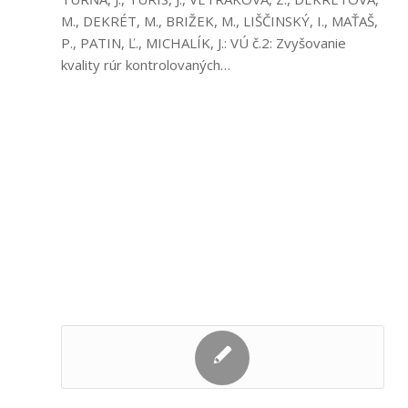
M., DEKRÉT, M., BRIŽEK, M., LIŠČINSKÝ, I., MAŤAŠ,
P., PATIN, Ľ., MICHALÍK, J.: VÚ č.2: Zvyšovanie
kvality rúr kontrolovaných…