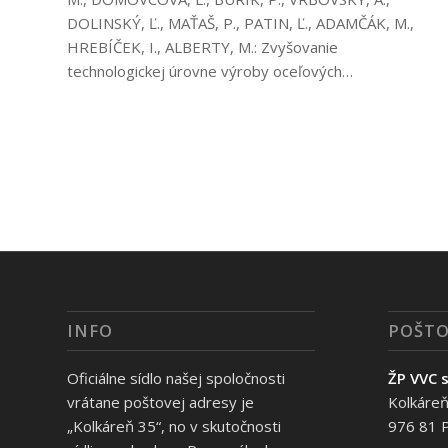
DOLINSKÝ, Ľ., MAŤAŠ, P., PATIN, Ľ., ADAMČÁK, M.,
HREBÍČEK, I., ALBERTY, M.: Zvyšovanie
technologickej úrovne výroby oceľových…
INFO
POŠTO
Oficiálne sídlo našej spoločnosti
ŽP VVC s
vrátane poštovej adresy je
Kolkáreň
„Kolkáreň 35“, no v skutočnosti
976 81 