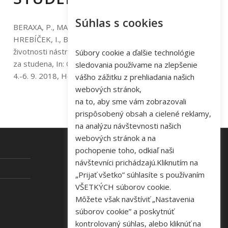
Súhlas s cookies
BERAXA, P., MAŤAŠ, P., KVAČKAJ, T., ŽEC, M.,
HREBÍČEK, I., BOTKO, F., PARILÁK, Ľ.: Zvyšovanie
životnosti nástrojov v procese tvárnenie za tepla a
Súbory cookie a ďalšie technológie
za studena, In: Odborná konferencia ŽP VVC 2018,
sledovania používame na zlepšenie
4.-6. 9. 2018, Hotel Stupka, Tále,…
vášho zážitku z prehliadania našich
webových stránok,
na to, aby sme vám zobrazovali
prispôsobený obsah a cielené reklamy,
na analýzu návštevnosti našich
webových stránok a na
pochopenie toho, odkiaľ naši
návštevníci prichádzajú.Kliknutím na
KONTAKT
„Prijať všetko” súhlasíte s používaním
VŠETKÝCH súborov cookie.
Tel: +421 48 645 40 35
Môžete však navštíviť „Nastavenia
e-mail:
novakova@zelpo.sk
súborov cookie” a poskytnúť
kontrolovaný súhlas, alebo kliknúť na