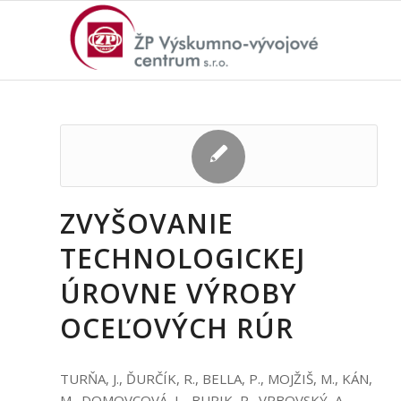
ZVYŠOVANIE
TECHNOLOGICKEJ
ÚROVNE VÝROBY
OCEĽOVÝCH RÚR
TURŇA, J., ĎURČÍK, R., BELLA, P., MOJŽIŠ, M., KÁN,
M., DOMOVCOVÁ, L., BURIK, P., VRBOVSKÝ, A.,