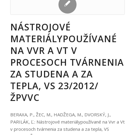
NÁSTROJOVÉ
MATERIÁLYPOUŽÍVANÉ
NA VVR A VT V
PROCESOCH TVÁRNENIA
ZA STUDENA A ZA
TEPLA, VS 23/2012/
ŽPVVC
BERAXA, P., ŽEC, M., HADŽEGA, M., DVORSKÝ, J.,
PARILÁK, Ľ.: Nástrojové materiálypoužívané na Vvr a Vt
v procesoch tvárnenia za studena a za tepla, VS