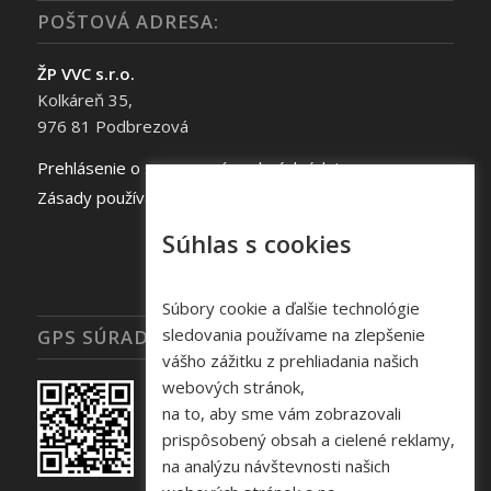
POŠTOVÁ ADRESA:
ŽP VVC s.r.o.
Kolkáreň 35,
976 81 Podbrezová
Prehlásenie o spracovaní osobných údajov
Zásady používania súborov cookie
Súhlas s cookies
Súbory cookie a ďalšie technológie
sledovania používame na zlepšenie
GPS SÚRADNICE
vášho zážitku z prehliadania našich
webových stránok,
na to, aby sme vám zobrazovali
prispôsobený obsah a cielené reklamy,
na analýzu návštevnosti našich