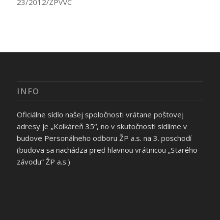
23/2012/ŽPVVC
INFO
Oficiálne sídlo našej spoločnosti vrátane poštovej
adresy je „Kolkáreň 35“, no v skutočnosti sídlime v
budove Personálneho odboru ŽP a.s. na 3. poschodí
(budova sa nachádza pred hlavnou vrátnicou „Starého
závodu“ ŽP a.s.)