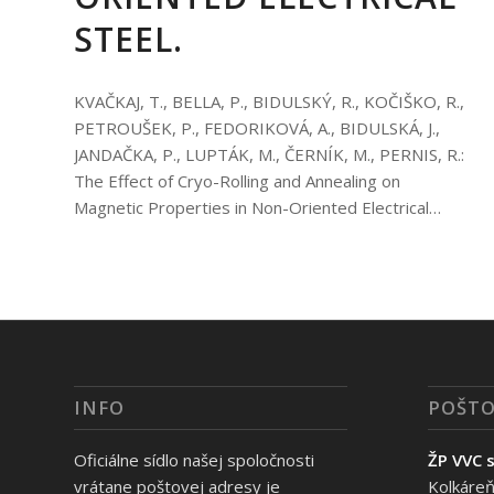
STEEL.
KVAČKAJ, T., BELLA, P., BIDULSKÝ, R., KOČIŠKO, R.,
PETROUŠEK, P., FEDORIKOVÁ, A., BIDULSKÁ, J.,
JANDAČKA, P., LUPTÁK, M., ČERNÍK, M., PERNIS, R.:
The Effect of Cryo-Rolling and Annealing on
Magnetic Properties in Non-Oriented Electrical…
INFO
POŠTO
Oficiálne sídlo našej spoločnosti
ŽP VVC s
vrátane poštovej adresy je
Kolkáreň