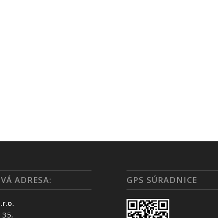
VÁ ADRESA:
GPS SÚRADNICE
.r.o.
 35,