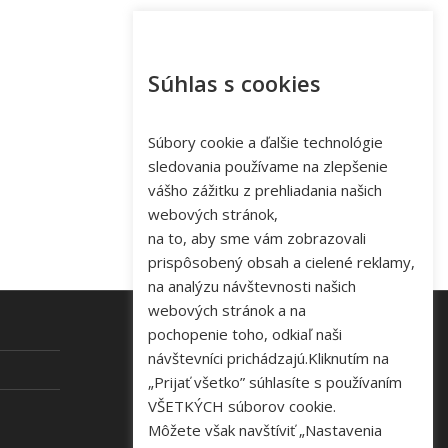
Súhlas s cookies
Súbory cookie a ďalšie technológie
sledovania používame na zlepšenie
vášho zážitku z prehliadania našich
webových stránok,
na to, aby sme vám zobrazovali
prispôsobený obsah a cielené reklamy,
na analýzu návštevnosti našich
webových stránok a na
pochopenie toho, odkiaľ naši
návštevníci prichádzajú.Kliknutím na
KONTAKT
„Prijať všetko” súhlasíte s používaním
VŠETKÝCH súborov cookie.
Tel: +421 48 645 40 35
Môžete však navštíviť „Nastavenia
e-mail:
novakova@zelpo.sk