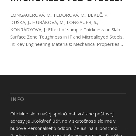
LONGAUEROVÁ, M., FEDOROVÁ, M., BEKEČ, P.,
DUŠKA, J., HURÁKOVÁ, M., LONGAUER, S.,
KONRÁDYOVÁ, J.: Effect of sample Thickness on Slab
Surface Zone Toughness in IF and Microalloyed Steels,
In: Key Engineering Materials: Mechanical Properties…
INFO
Oficiálne sídlo našej spoločnosti vrátane poštovej
adresy je „Kolkáreň 35“, no v skutočnosti sídlime v
budove Personálneho odboru ŽP a.s. na 3. poschodí
(budova sa nachádza pred hlavnou vrátnicou „Starého