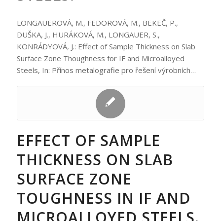
LONGAUEROVÁ, M., FEDOROVÁ, M., BEKEČ, P.,
DUŠKA, J., HURÁKOVÁ, M., LONGAUER, S.,
KONRÁDYOVÁ, J.: Effect of Sample Thickness on Slab
Surface Zone Thoughness for IF and Microalloyed
Steels, In: Přínos metalografie pro řešení výrobních…
EFFECT OF SAMPLE
THICKNESS ON SLAB
SURFACE ZONE
TOUGHNESS IN IF AND
MICROALLOYED STEELS.