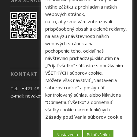
GPS SÚRADNICE
vášho zážitku z prehliadania našich
webových stránok,
na to, aby sme vám zobrazovali
prispôsobený obsah a cielené reklamy,
na analýzu návštevnosti našich
webových stránok a na
pochopenie toho, odkiaľ naši
návštevníci prichádzajú.Kliknutím na
„Prijať všetko” súhlasíte s používaním
VŠETKÝCH súborov cookie.
KONTAKT
Môžete však navštíviť „Nastavenia
súborov cookie” a poskytnúť
Tel: +421 48 645 40 35
kontrolovaný súhlas, alebo kliknúť na
e-mail:
novakova@zelpo.sk
“Odmietnuť všetko” a odmietnuť
všetky cookie okrem funkčnych.
Zásady používania súborov cookie
Nastavenia
Prijať všetko