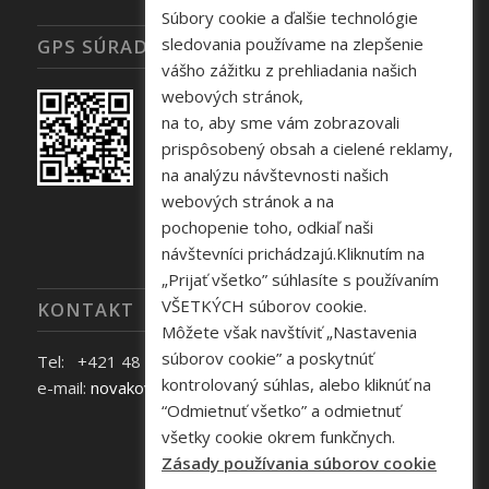
Súbory cookie a ďalšie technológie
sledovania používame na zlepšenie
GPS SÚRADNICE
vášho zážitku z prehliadania našich
webových stránok,
na to, aby sme vám zobrazovali
prispôsobený obsah a cielené reklamy,
na analýzu návštevnosti našich
webových stránok a na
pochopenie toho, odkiaľ naši
návštevníci prichádzajú.Kliknutím na
„Prijať všetko” súhlasíte s používaním
VŠETKÝCH súborov cookie.
KONTAKT
Môžete však navštíviť „Nastavenia
súborov cookie” a poskytnúť
Tel: +421 48 645 40 35
kontrolovaný súhlas, alebo kliknúť na
e-mail:
novakova@zelpo.sk
“Odmietnuť všetko” a odmietnuť
všetky cookie okrem funkčnych.
Zásady používania súborov cookie