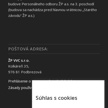
budove Personálneho odboru ŽP a.s. na 3. poschodí
(budova sa nachádza pred hlavnou vrátnicou „Starého
závodu“ ŽP a.s.)
POŠTOVÁ ADRESA:
ŽP VVC s.r.o.
Kolkáreň 35,
976 81 Podbrezová
Prehlásenie o spracovaní osobných údajov
Zásady používania súborov cookie
Súhlas s cookies