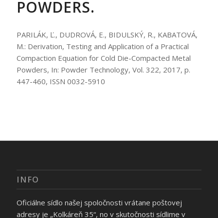
POWDERS.
PARILÁK, Ľ., DUDROVÁ, E., BIDULSKÝ, R., KABATOVÁ,
M.: Derivation, Testing and Application of a Practical
Compaction Equation for Cold Die-Compacted Metal
Powders, In: Powder Technology, Vol. 322, 2017, p.
447-460, ISSN 0032-5910
INFO
Oficiálne sídlo našej spoločnosti vrátane poštovej
adresy je „Kolkáreň 35“, no v skutočnosti sídlime v