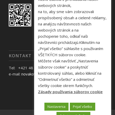
webových stránok,
na to, aby sme vám zobrazovali
prispôsobený obsah a cielené reklamy,
na analýzu návštevnosti našich
webových stránok a na
pochopenie toho, odkiaľ naši
návštevníci prichádzajú.Kliknutím na
„Prijať všetko” súhlasíte s používaním
VŠETKÝCH súborov cookie.
KONTAKT
Môžete však navštíviť „Nastavenia
súborov cookie” a poskytnúť
Tel: +421 48 645 40 35
kontrolovaný súhlas, alebo kliknúť na
e-mail:
novakova@zelpo.sk
“Odmietnuť všetko” a odmietnuť
všetky cookie okrem funkčnych.
Zásady používania súborov cookie
Nastavenia
Prijať všetko