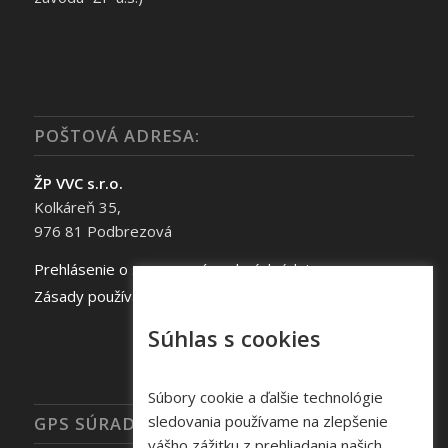
POŠTOVÁ ADRESA:
ŽP VVC s.r.o.
Kolkáreň 35,
976 81 Podbrezová
Prehlásenie o spracovaní osobných údajov
Zásady používania súborov cookie
Súhlas s cookies
Súbory cookie a ďalšie technológie
sledovania používame na zlepšenie
GPS SÚRADNICE
vášho zážitku z prehliadania našich