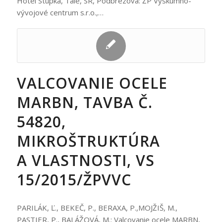
Hotel Stupka, Tále, SR, Podbrezová: ŽP Výskumno-
vývojové centrum s.r.o.,…
VALCOVANIE OCELE
MARBN, TAVBA Č.
54820,
MIKROŠTRUKTÚRA
A VLASTNOSTI, VS
15/2015/ŽPVVC
PARILÁK, Ľ., BEKEČ, P., BERAXA, P.,MOJŽIŠ, M.,
PASTIER, P., BALÁŽOVÁ, M.: Valcovanie ocele MARBN,