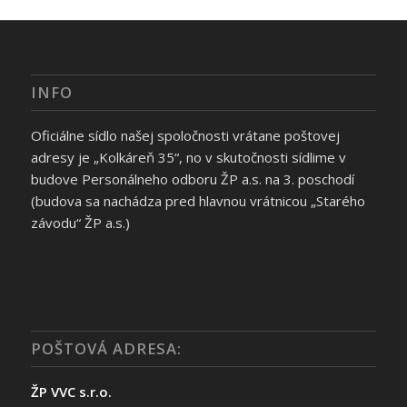
INFO
Oficiálne sídlo našej spoločnosti vrátane poštovej
adresy je „Kolkáreň 35“, no v skutočnosti sídlime v
budove Personálneho odboru ŽP a.s. na 3. poschodí
(budova sa nachádza pred hlavnou vrátnicou „Starého
závodu“ ŽP a.s.)
POŠTOVÁ ADRESA:
ŽP VVC s.r.o.