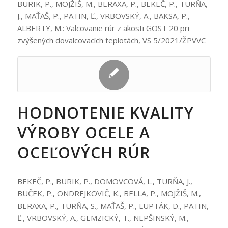
BURIK, P., MOJŽIŠ, M., BERAXA, P., BEKEČ, P., TURŇA,
J., MAŤAŠ, P., PATIN, Ľ., VRBOVSKÝ, A., BAKSA, P.,
ALBERTY, M.: Valcovanie rúr z akosti GOST 20 pri
zvýšených dovalcovacích teplotách, VS 5/2021/ŽPVVC
HODNOTENIE KVALITY
VÝROBY OCELE A
OCEĽOVÝCH RÚR
BEKEČ, P., BURIK, P., DOMOVCOVÁ, L., TURŇA, J.,
BUČEK, P., ONDREJKOVIČ, K., BELLA, P., MOJŽIŠ, M.,
BERAXA, P., TURŇA, S., MAŤAŠ, P., LUPTÁK, D., PATIN,
Ľ., VRBOVSKÝ, A., GEMZICKÝ, T., NEPŠINSKÝ, M.,