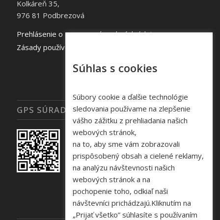
Kolkáreň 35,
976 81 Podbrezová
Prehlásenie o spracovaní osobných údajov
Zásady používania súborov cookie
Súhlas s cookies
Súbory cookie a ďalšie technológie
sledovania používame na zlepšenie
GPS SÚRADNICE
vášho zážitku z prehliadania našich
webových stránok,
na to, aby sme vám zobrazovali
prispôsobený obsah a cielené reklamy,
na analýzu návštevnosti našich
webových stránok a na
pochopenie toho, odkiaľ naši
návštevníci prichádzajú.Kliknutím na
„Prijať všetko” súhlasíte s používaním