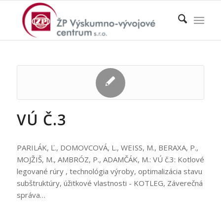
VÚ Č.3
PARILÁK, Ľ., DOMOVCOVÁ, L., WEISS, M., BERAXA, P.,
MOJŽIŠ, M., AMBRÓZ, P., ADAMČÁK, M.: VÚ č.3: Kotlové
legované rúry , technológia výroby, optimalizácia stavu
subštruktúry, úžitkové vlastnosti - KOTLEG, Záverečná
správa…