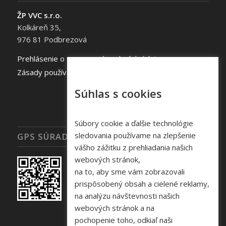
ŽP VVC s.r.o.
Kolkáreň 35,
976 81 Podbrezová
Prehlásenie o spracovaní osobných údajov
Zásady používania súborov cookie
Súhlas s cookies
Súbory cookie a ďalšie technológie
sledovania používame na zlepšenie
GPS SÚRADNICE
vášho zážitku z prehliadania našich
webových stránok,
na to, aby sme vám zobrazovali
prispôsobený obsah a cielené reklamy,
na analýzu návštevnosti našich
webových stránok a na
pochopenie toho, odkiaľ naši