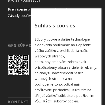
976 81 Podbrezová
Prehlásenie o spracovaní osobných údajov
Zásady používania súborov cookie
Súhlas s cookies
Súbory cookie a ďalšie technológie
sledovania používame na zlepšenie
GPS SÚRADNICE
vášho zážitku z prehliadania našich
webových stránok,
na to, aby sme vám zobrazovali
prispôsobený obsah a cielené reklamy,
na analýzu návštevnosti našich
webových stránok a na
pochopenie toho, odkiaľ naši
návštevníci prichádzajú.Kliknutím na
„Prijať všetko” súhlasíte s používaním
VŠETKÝCH súborov cookie.
KONTAKT