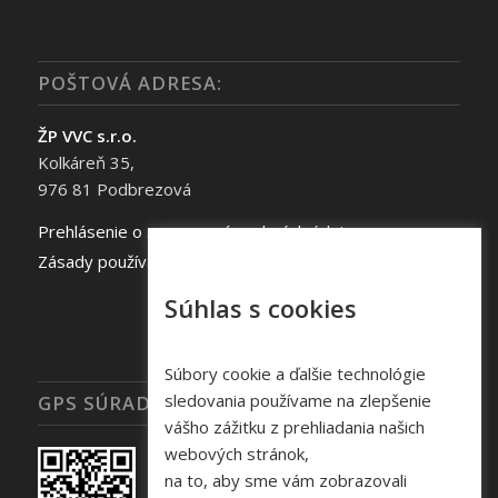
POŠTOVÁ ADRESA:
ŽP VVC s.r.o.
Kolkáreň 35,
976 81 Podbrezová
Prehlásenie o spracovaní osobných údajov
Zásady používania súborov cookie
Súhlas s cookies
Súbory cookie a ďalšie technológie
sledovania používame na zlepšenie
GPS SÚRADNICE
vášho zážitku z prehliadania našich
webových stránok,
na to, aby sme vám zobrazovali