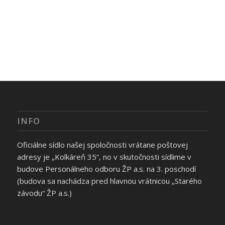
INFO
Oficiálne sídlo našej spoločnosti vrátane poštovej
adresy je „Kolkáreň 35“, no v skutočnosti sídlime v
budove Personálneho odboru ŽP a.s. na 3. poschodí
(budova sa nachádza pred hlavnou vrátnicou „Starého
závodu“ ŽP a.s.)