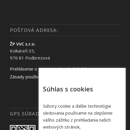
POŠTOVÁ ADRESA:
ŽP VVC s.r.o.
Kolkáreň 35,
976 81 Podbrezová
Prehlásenie o spracovaní osobných údajov
Zásady používania súborov cookie
Súhlas s cookies
Súbory cookie a ďalšie technológie
sledovania používame na zlepšenie
GPS SÚRADNICE
vášho zážitku z prehliadania našich
webových stránok,