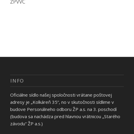
ŽPVVC
INFO
Oficiálne sídlo našej spoločnosti vrátane poštovej
adresy je „Kolkáreň 35“, no v skutočnosti sídlime v
budove Personálneho odboru ŽP a.s. na 3. poschodí
(budova sa nachádza pred hlavnou vrátnicou „Starého
závodu“ ŽP a.s.)