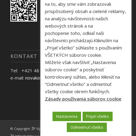
na to, aby sme vám zobrazovali
prispôsobený obsah a cielené reklamy,
na analýzu návštevnosti našich
webových stránok a na
pochopenie toho, odkiaľ naši
návštevníci prichádzajú.Kliknutím na
„Prijať všetko” súhlasíte s používaním
VŠETKÝCH súborov cookie.
KONTAKT
Môžete však navštíviť „Nastavenia
súborov cookie” a poskytnúť
Tel: +421 48 645 40 35
kontrolovaný súhlas, alebo kliknúť na
e-mail:
novakova@zelpo.sk
“Odmietnuť všetko” a odmietnuť
všetky cookie okrem funkčnych.
Zásady používania súborov cookie
Nastavenia
Prijať všetko
Odmietnuť všetko
© Copyright: ŽP Výskumno - vývojové centrum s r.o., | Webdesign by
ŽP Informatika s.r.o. -
Enfold Theme by Kriesi