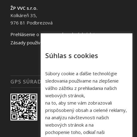
ŽP VVC s.r.o.
Kolkáreň 35,
976 81 Podbrezová
Prehlásenie o spracovaní osobných údajov
Zásady používania súborov cookie
Súhlas s cookies
Súbory cookie a ďalšie technológie
sledovania používame na zlepšenie
GPS SÚRADNICE
vášho zážitku z prehliadania našich
webových stránok,
na to, aby sme vám zobrazovali
prispôsobený obsah a cielené reklamy,
na analýzu návštevnosti našich
webových stránok a na
pochopenie toho, odkiaľ naši