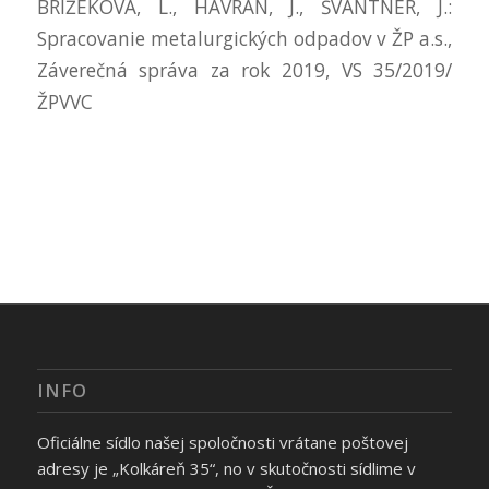
BRIŽEKOVÁ, L., HAVRAN, J., ŠVANTNER, J.:
Spracovanie metalurgických odpadov v ŽP a.s.,
Záverečná správa za rok 2019, VS 35/2019/
ŽPVVC
INFO
Oficiálne sídlo našej spoločnosti vrátane poštovej
adresy je „Kolkáreň 35“, no v skutočnosti sídlime v