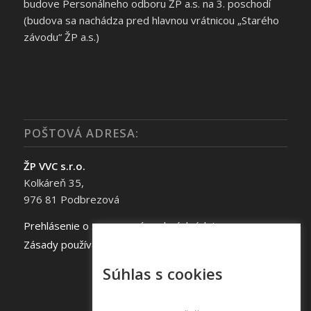
budove Personálneho odboru ŽP a.s. na 3. poschodí
(budova sa nachádza pred hlavnou vrátnicou „Starého
závodu“ ŽP a.s.)
POŠTOVÁ ADRESA:
ŽP VVC s.r.o.
Kolkáreň 35,
976 81 Podbrezová
Prehlásenie o spracovaní osobných údajov
Zásady používania súborov cookie
Súhlas s cookies