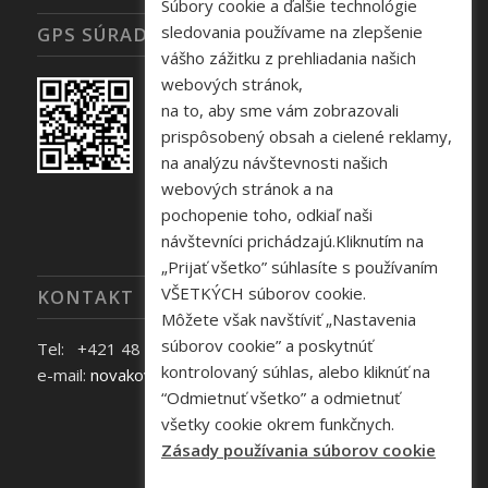
Súbory cookie a ďalšie technológie
sledovania používame na zlepšenie
GPS SÚRADNICE
vášho zážitku z prehliadania našich
webových stránok,
na to, aby sme vám zobrazovali
prispôsobený obsah a cielené reklamy,
na analýzu návštevnosti našich
webových stránok a na
pochopenie toho, odkiaľ naši
návštevníci prichádzajú.Kliknutím na
„Prijať všetko” súhlasíte s používaním
VŠETKÝCH súborov cookie.
KONTAKT
Môžete však navštíviť „Nastavenia
súborov cookie” a poskytnúť
Tel: +421 48 645 40 35
kontrolovaný súhlas, alebo kliknúť na
e-mail:
novakova@zelpo.sk
“Odmietnuť všetko” a odmietnuť
všetky cookie okrem funkčnych.
Zásady používania súborov cookie