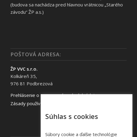
(budova sa nachádza pred hlavnou vrátnicou „Starého
závodu“ ŽP a.s.)
POŠTOVÁ ADRESA:
ŽP VVC s.r.o.
Kolkáreň 35,
976 81 Podbrezová
Prehlásenie o spracovaní osobných údajov
Zásady používania súborov cookie
Súhlas s cookies
Súbory cookie a ďalšie technológie