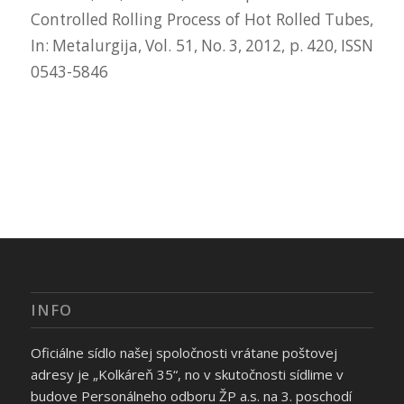
Controlled Rolling Process of Hot Rolled Tubes,
In: Metalurgija, Vol. 51, No. 3, 2012, p. 420, ISSN
0543-5846
INFO
Oficiálne sídlo našej spoločnosti vrátane poštovej
adresy je „Kolkáreň 35“, no v skutočnosti sídlime v
budove Personálneho odboru ŽP a.s. na 3. poschodí