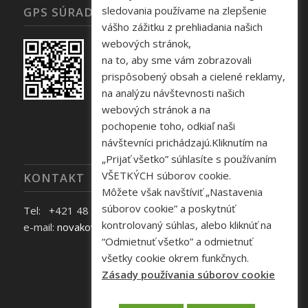
sledovania používame na zlepšenie
GPS SÚRADNICE
vášho zážitku z prehliadania našich
webových stránok,
na to, aby sme vám zobrazovali
prispôsobený obsah a cielené reklamy,
na analýzu návštevnosti našich
webových stránok a na
pochopenie toho, odkiaľ naši
návštevníci prichádzajú.Kliknutím na
„Prijať všetko” súhlasíte s používaním
VŠETKÝCH súborov cookie.
KONTAKT
Môžete však navštíviť „Nastavenia
súborov cookie” a poskytnúť
Tel: +421 48 645 40 35
kontrolovaný súhlas, alebo kliknúť na
e-mail:
novakova@zelpo.sk
“Odmietnuť všetko” a odmietnuť
všetky cookie okrem funkčnych.
Zásady používania súborov cookie